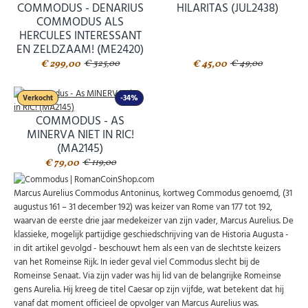
COMMODUS - DENARIUS
HILARITAS (JUL2438)
COMMODUS ALS
HERCULES INTERESSANT
EN ZELDZAAM! (ME2420)
€ 299,00
€ 45,00
€ 325,00
€ 49,00
Abonneer u op onze nieuwsbrief
Verkocht
-34%
Schrijf u in voor onze gratis nieuwsbrief en ontvang
COMMODUS - AS
wekelijks een overzicht van de nieuwste munten en
speciale aanbiedingen.
MINERVA NIET IN RIC!
(MA2145)
Uw
AANMELDEN
€ 79,00
€ 119,00
email
Marcus Aurelius Commodus Antoninus, kortweg Commodus genoemd, (31
U kunt zich op elk moment weer afmelden via de nieuwsbrief.
augustus 161 – 31 december 192) was keizer van Rome van 177 tot 192,
Uw gegevens worden niet gedeeld met derden
waarvan de eerste drie jaar medekeizer van zijn vader, Marcus Aurelius. De
Niet meer opnieuw tonen.
klassieke, mogelijk partijdige geschiedschrijving van de Historia Augusta -
in dit artikel gevolgd - beschouwt hem als een van de slechtste keizers
van het Romeinse Rijk. In ieder geval viel Commodus slecht bij de
Romeinse Senaat. Via zijn vader was hij lid van de belangrijke Romeinse
gens Aurelia. Hij kreeg de titel Caesar op zijn vijfde, wat betekent dat hij
vanaf dat moment officieel de opvolger van Marcus Aurelius was.