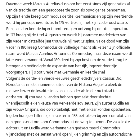
Daarmee week Marcus Aurelius dus voor het eerst sinds vijf generaties af
van de traditie om een geadopteerde zoon als opvolger te benoemen.
Op zijn tiende kreeg Commodus de titel Germanicus en op zijn veertiende
werd hij princeps iuventutis. In 175 vertrok hij met zijn vader oostwaarts.
Een jaar later keerde hij in triomf terug en ontving hij de titel imperator.
In 177 kreeg hij de titel Augustus en wordt hij daarmee medekeizer van
zijn vader. In datzelfde jaar trouwde hij met Crispina. Na de dood van zijn
vader in 180 kreeg Commodus de volledige macht als keizer. Zijn officiële
naam werd Marcus Aurelius Antoninus Commodus, maar deze naam wordt
later weer veranderd. Vanaf 180 deed hij zijn best om de vrede terug te
brengen en beëindigde de expansie van het rijk, ingezet door zijn
voorgangers. Hij sloot vrede met Germanië en keerde snel
Volgens de derde- en vierde-eeuwse geschiedschrijvers Cassius Dio,
Herodianus en de anonieme auteur van de Historia Augusta bleek de
nieuwe keizer de kwaliteiten van zijn vader als leider nu totaal te
ontberen. Hij zou veel vijanden hebben gemaakt door slechte
vriendjespolitiek en keuze van verkeerde adviseurs. Zijn zuster Lucilla en
zijn vrouw Crispina, die oorspronkelijk niet met elkaar konden opschieten,
legden hun geschillen bij en raakten in 183 betrokken bij een complot van
een groep senatoren om Commodus uit de weg te ruimen. De zaak lekte
echter uit en Lucilla werd verbannen en geëxecuteerd. Commodus'
vijandschap met de senaat werd openlijk en grimmig en zijn autocratische