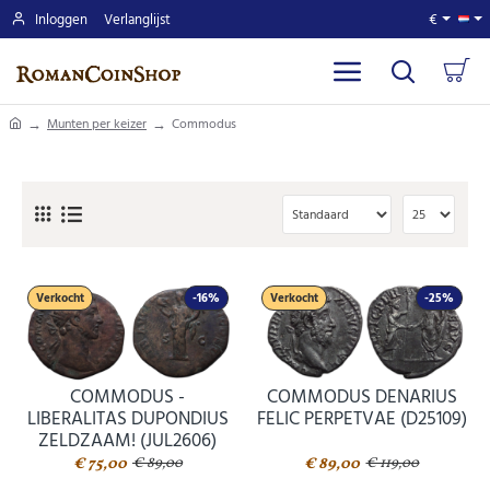
Inloggen
Verlanglijst
€
home
Munten per keizer
Commodus
Verkocht
-16%
Verkocht
-25%
COMMODUS -
COMMODUS DENARIUS
LIBERALITAS DUPONDIUS
FELIC PERPETVAE (D25109)
ZELDZAAM! (JUL2606)
€ 75,00
€ 89,00
€ 89,00
€ 119,00