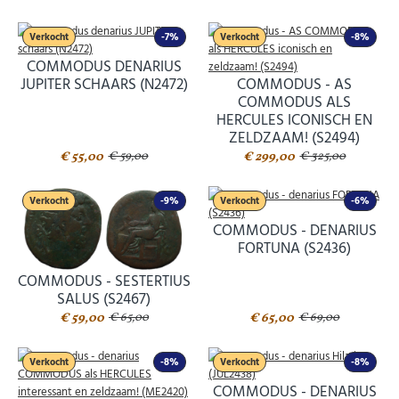
Verkocht
-7%
Verkocht
-8%
COMMODUS DENARIUS
JUPITER SCHAARS (N2472)
COMMODUS - AS
COMMODUS ALS
HERCULES ICONISCH EN
ZELDZAAM! (S2494)
€ 55,00
€ 299,00
€ 59,00
€ 325,00
Verkocht
-9%
Verkocht
-6%
COMMODUS - DENARIUS
FORTUNA (S2436)
COMMODUS - SESTERTIUS
SALUS (S2467)
€ 59,00
€ 65,00
€ 65,00
€ 69,00
Verkocht
-8%
Verkocht
-8%
COMMODUS - DENARIUS