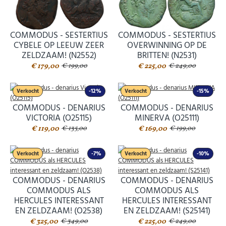
COMMODUS - SESTERTIUS
COMMODUS - SESTERTIUS
CYBELE OP LEEUW ZEER
OVERWINNING OP DE
ZELDZAAM! (N2552)
BRITTEN! (N2531)
€ 179,00
€ 225,00
€ 199,00
€ 249,00
Verkocht
-12%
Verkocht
-15%
COMMODUS - DENARIUS
COMMODUS - DENARIUS
VICTORIA (O25115)
MINERVA (O25111)
€ 119,00
€ 169,00
€ 135,00
€ 199,00
Verkocht
-7%
Verkocht
-10%
COMMODUS - DENARIUS
COMMODUS - DENARIUS
COMMODUS ALS
COMMODUS ALS
HERCULES INTERESSANT
HERCULES INTERESSANT
EN ZELDZAAM! (O2538)
EN ZELDZAAM! (S25141)
€ 325,00
€ 225,00
€ 349,00
€ 249,00