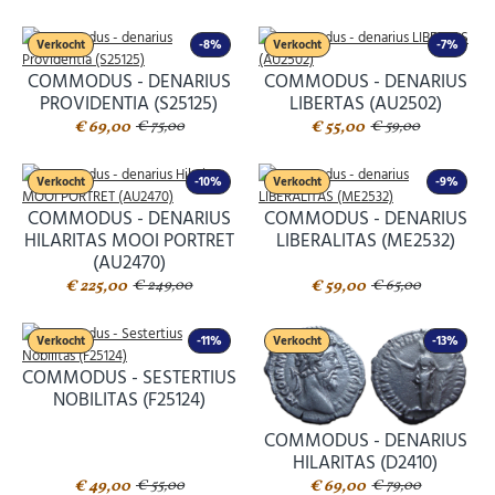
Verkocht
-8%
Verkocht
-7%
COMMODUS - DENARIUS
COMMODUS - DENARIUS
PROVIDENTIA (S25125)
LIBERTAS (AU2502)
€ 69,00
€ 55,00
€ 75,00
€ 59,00
Verkocht
-10%
Verkocht
-9%
COMMODUS - DENARIUS
COMMODUS - DENARIUS
HILARITAS MOOI PORTRET
LIBERALITAS (ME2532)
(AU2470)
€ 225,00
€ 59,00
€ 249,00
€ 65,00
Verkocht
-11%
Verkocht
-13%
COMMODUS - SESTERTIUS
NOBILITAS (F25124)
COMMODUS - DENARIUS
HILARITAS (D2410)
€ 49,00
€ 69,00
€ 55,00
€ 79,00