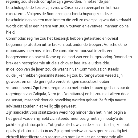
regering zou steeds corrupter zijn geworden. In hetzelfde jaar
beschuldigde de keizer zijn vrouw Crispina van overspel en liet haar
executeren. Volgens de Romeinse geschiedschrijving zou deze
beschuldiging van een man komen die zelf zo overspelig was dat verhaald
wordt dat hij er een harem van 300 vrouwen en evenveel mannen op na
hield.
Commodus' regime zou het keizerrijk hebben geteisterd en overal
begonnen protesten uit te breken, ook onder de troepen. Verscheidene
moordaanslagen mislukten. De corruptie veroorzaakte zelfs een
hongersnood en bracht Rome op de rand van een burgeroorlog. Bovendien
brak een pestepidemie uit die zich over heel Italië uitbreidde.
In de loop van de jaren zou de waanzin van Commodus zich steeds
duidelijker hebben gemanifesteerd. Hij zou buitengewoon wreed zijn
geweest en om de geringste verdenkingen executies hebben
verordonneerd. Zijn terreurregime zou niet onder hebben gedaan voor de
regeringen van Caligula, Nero (en Domitianus) en hij zou niet alleen door
de senaat, maar ook door de bevolking worden gehaat. Zelfs zijn naaste
adviseurs zouden niet veilig zijn geweest.
Zijn aandacht voor staatszaken werd nog minder dan het in het begin al
het geval was en hij hield zich steeds meer bezig met zijn hobby's: de
jacht en gladiatorspelen. Tot grote afschuw van de senaat trad hij zelf ook
op als gladiator in het circus. Zijn grootheidswaan was grenzeloos. Hij liet
zichzelf identificeren en aanspreken met Hercules en hernoemde alle