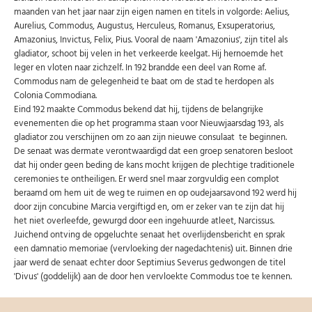
maanden van het jaar naar zijn eigen namen en titels in volgorde: Aelius,
Aurelius, Commodus, Augustus, Herculeus, Romanus, Exsuperatorius,
Amazonius, Invictus, Felix, Pius. Vooral de naam 'Amazonius', zijn titel als
gladiator, schoot bij velen in het verkeerde keelgat. Hij hernoemde het
leger en vloten naar zichzelf. In 192 brandde een deel van Rome af.
Commodus nam de gelegenheid te baat om de stad te herdopen als
Colonia Commodiana.
Eind 192 maakte Commodus bekend dat hij, tijdens de belangrijke
evenementen die op het programma staan voor Nieuwjaarsdag 193, als
gladiator zou verschijnen om zo aan zijn nieuwe consulaat te beginnen.
De senaat was dermate verontwaardigd dat een groep senatoren besloot
dat hij onder geen beding de kans mocht krijgen de plechtige traditionele
ceremonies te ontheiligen. Er werd snel maar zorgvuldig een complot
beraamd om hem uit de weg te ruimen en op oudejaarsavond 192 werd hij
door zijn concubine Marcia vergiftigd en, om er zeker van te zijn dat hij
het niet overleefde, gewurgd door een ingehuurde atleet, Narcissus.
Juichend ontving de opgeluchte senaat het overlijdensbericht en sprak
een damnatio memoriae (vervloeking der nagedachtenis) uit. Binnen drie
jaar werd de senaat echter door Septimius Severus gedwongen de titel
'Divus' (goddelijk) aan de door hen vervloekte Commodus toe te kennen.