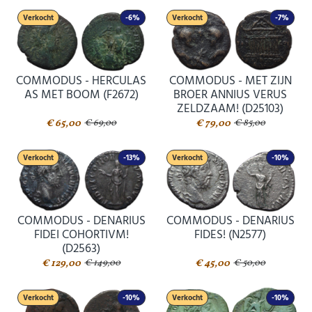
Verkocht
-6%
Verkocht
-7%
COMMODUS - HERCULAS
COMMODUS - MET ZIJN
AS MET BOOM (F2672)
BROER ANNIUS VERUS
ZELDZAAM! (D25103)
€ 65,00
€ 79,00
€ 69,00
€ 85,00
Verkocht
-13%
Verkocht
-10%
COMMODUS - DENARIUS
COMMODUS - DENARIUS
FIDEI COHORTIVM!
FIDES! (N2577)
(D2563)
€ 129,00
€ 45,00
€ 149,00
€ 50,00
Verkocht
-10%
Verkocht
-10%