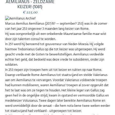
AEMILIANUS - ZELDZAME
KEIZER! (1081)
Schrijf u in voor onze gratis nieuwsbrief en ontvang
wekelijks een overzicht van de nieuwste munten en
€ 225,00
speciale aanbiedingen.
Uw
Marcus Aemilius Aemilianus (207/8? — september? 253) was in de zomer
AANMELDEN
email
van het jaar 253 ongeveer 3 maanden lang keizer van Rome.
Hij was oorspronkelijk uit een onbekende Mauretaanse familie maar wist
door zijn talenten consul te worden.
U kunt zich op elk moment weer afmelden via de nieuwsbrief.
In 251 werd hij benoemd tot gouverneur van Neder-Moesia. Hij volgde
Uw gegevens worden niet gedeeld met derden
hiermee Trebonianus Gallus op die tot keizer was uitgeroepen. Hij werd
Niet meer opnieuw tonen.
geacht vrede met de Goten te bewerkstelligen. Aemilianus verdeelde
echter het geld, dat bedoeld was deze vrede te subsidiëren, onder zijn
soldaten.
In 253 riepen zijn troepen hem uit tot keizer en rukten op naar Rome.
Daarop verklaarde Rome Aemilianus tot staatsvijand en stelde Valerianus
aan om Aemilianus te vervangen. Voordat Valerianus voldoende troepen
had kunnen mobiliseren, waren Aemilianus' troepen al zover opgerukt dat
het te laat was om ze tegen te houden. Het kleine leger van Gallus zag
geen heil in de ongelijke strijd, kwam in opstand en vermoordde Gallus en
medekeizer Volusianus. Twee dagen later bereikte Aemilianus Rome en
werd onmiddellijk door de senaat - die hem nota bene twee weken eerder
tot staatsvijand had verklaard - uitgeroepen tot keizer.