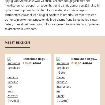
Spijtig voor Aemilianus was Valerianus echter doorgegaan met het
mobiliseren van troepen en tegen het eind van de zomer van 253 rukte hij
op zijn beurt op naar Rome. Aemilianus rukte uit en beide legers
ontmoetten elkaar bij een brug bij Spoleto in Umbria. Het moet tot een
treffen zijn gekomen aangezien de brug daarna Pons Sanguinarius is gaan
heten, maar al het bloed was zinloos aangezien Aemilianus door zijn eigen
soldaten werd vermoord.
MEEST BEKEKEN
Romeinse Republiek - denarius Servilius 100 voor christus! (AP2652)
Romeinse Republiek - Geto-Daciër denarius, interessant en uniek! (JUL2616)
€ 49,00
€ 199,00
€ 55,00
€ 249,00