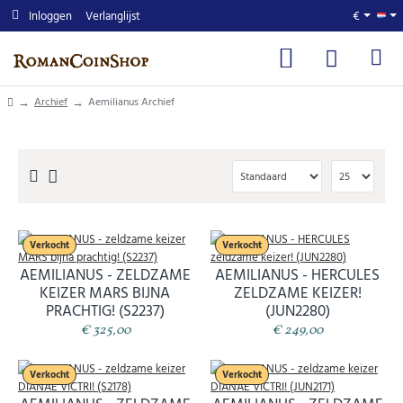
Inloggen
Verlanglijst
€
home
Archief
Aemilianus Archief
Verkocht
Verkocht
AEMILIANUS - ZELDZAME
AEMILIANUS - HERCULES
KEIZER MARS BIJNA
ZELDZAME KEIZER!
PRACHTIG! (S2237)
(JUN2280)
€ 325,00
€ 249,00
Verkocht
Verkocht