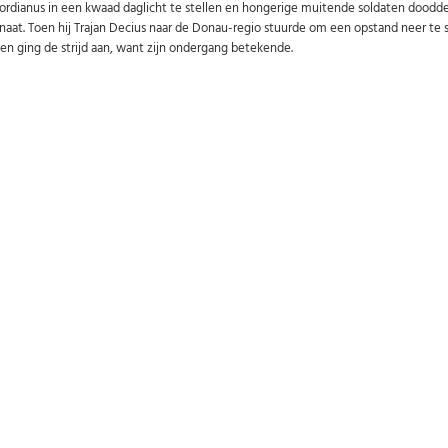
dianus in een kwaad daglicht te stellen en hongerige muitende soldaten doodden de
naat. Toen hij Trajan Decius naar de Donau-regio stuurde om een opstand neer te sl
t en ging de strijd aan, want zijn ondergang betekende.