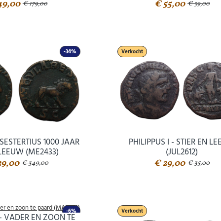
49,00
€ 55,00
€ 179,00
€ 59,00
-34%
Verkocht
- SESTERTIUS 1000 JAAR
PHILIPPUS I - STIER EN L
LEEUW (ME2433)
(JUL2612)
29,00
€ 29,00
€ 349,00
€ 35,00
-6%
Verkocht
I - VADER EN ZOON TE