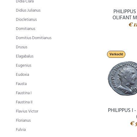
Didia Clara
Didius Julianus
PHILIPPUS
OLIFANT M
Diocletianus
€ 1
Domitianus
Domitius Domitianus
Drusus
Verkocht
Elagabalus
Eugenius
Eudoxia
Fausta
Faustina I
Faustina II
PHILIPPUS I
Flavius Victor
Florianus
€ 
Fulvia