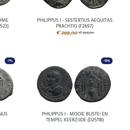
CHME
PHILIPPUS I - SESTERTIUS AEQUITAS
523)
PRACHTIG (F2697)
€ 299,00
€ 325,00
-7%
-13%
ANUS
PHILIPPUS I - MOOIE BUSTE! EN
TEMPEL KEERZIJDE (D25118)