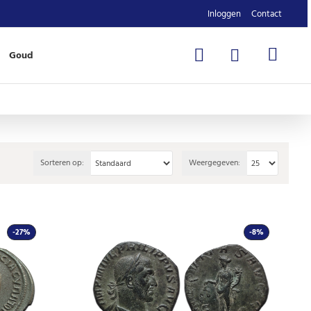
Inloggen
Contact
Goud
Sorteren op:
Weergegeven:
-27%
-8%