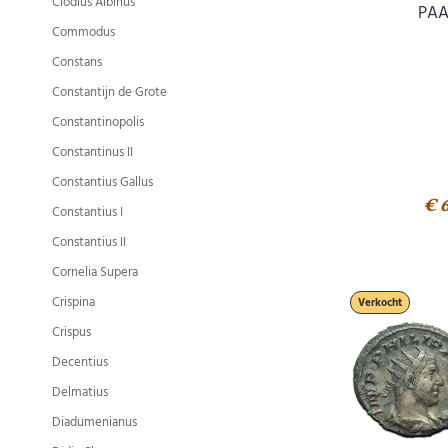
Clodius Albinus
PAA
Commodus
Constans
Constantijn de Grote
Constantinopolis
Constantinus II
Constantius Gallus
€ 
Constantius I
Constantius II
Cornelia Supera
Crispina
Verkocht
Crispus
Decentius
Delmatius
Diadumenianus