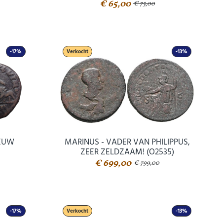
€ 65,00
€ 75,00
-17%
Verkocht
-13%
EEUW
MARINUS - VADER VAN PHILIPPUS,
ZEER ZELDZAAM! (O2535)
€ 699,00
€ 799,00
-17%
Verkocht
-13%