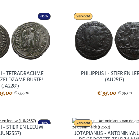
AANMELDEN
email
-15%
Verkocht
U kunt zich op elk moment weer afmelden via de nieuwsbrief.
Uw gegevens worden niet gedeeld met derden
Niet meer opnieuw tonen.
 I - TETRADRACHME
PHILIPPUS I - STIER EN L
 ZELDZAME BUSTE!
(AU2517)
(JA2281)
35,00
€ 35,00
€ 159,00
€ 39,00
-10%
Verkocht
 I - STIER EN LEEUW
(JUN2557)
JOTAPIANUS - ANTONINIAN