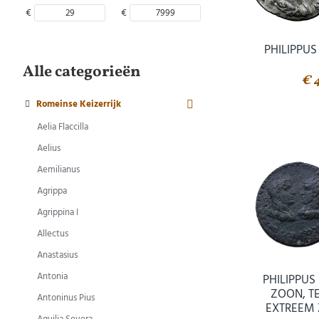
€
€
PHILIPPUS
Alle categorieën
€ 
Romeinse Keizerrijk
Aelia Flaccilla
Aelius
Aemilianus
Agrippa
Agrippina I
Allectus
Anastasius
Antonia
PHILIPPUS
ZOON, T
Antoninus Pius
EXTREEM 