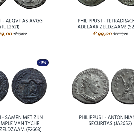
 I - AEQVITAS AVGG
PHILIPPUS I - TETRADRA
(JUL2621)
ADELAAR ZELDZAAM! (S2
49,00
€ 99,00
€ 55,00
€ 135,00
-17%
 I - SAMEN MET ZIJN
PHILIPPUS I - ANTONINI
EMPLE VAN TYCHE
SECURITAS (JA2652)
ZELDZAAM (F2663)