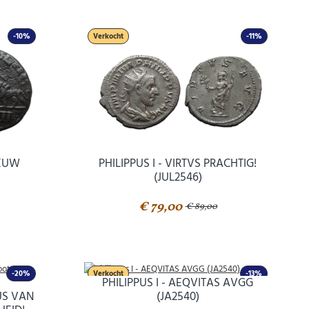
-10%
Verkocht
-11%
EEUW
PHILIPPUS I - VIRTVS PRACHTIG!
(JUL2546)
€ 79,00
€ 89,00
-20%
Verkocht
-13%
PHILIPPUS I - AEQVITAS AVGG
US VAN
(JA2540)