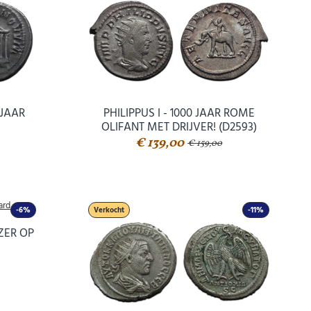
 JAAR
PHILIPPUS I - 1000 JAAR ROME
OLIFANT MET DRIJVER! (D2593)
€ 139,00
€ 159,00
-6%
Verkocht
-11%
IZER OP