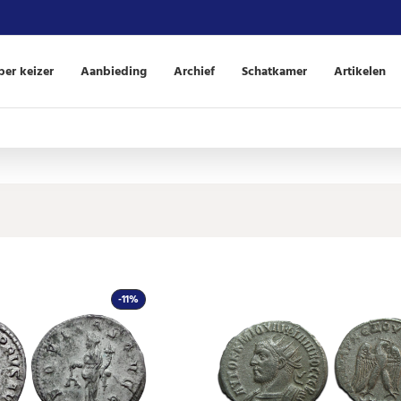
er keizer
Aanbieding
Archief
Schatkamer
Artikelen
-11%