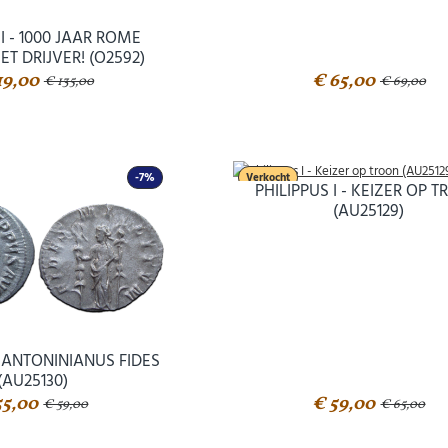
 I - 1000 JAAR ROME
ET DRIJVER! (O2592)
19,00
€ 65,00
€ 135,00
€ 69,00
-7%
Verkocht
PHILIPPUS I - KEIZER OP 
(AU25129)
Abonneer u op onze nieuwsbrief
 - ANTONINIANUS FIDES
(AU25130)
Schrijf u in voor onze gratis nieuwsbrief en ontvang wekelijks een
55,00
€ 59,00
€ 59,00
€ 65,00
overzicht van de nieuwste munten en speciale aanbiedingen.
Uw