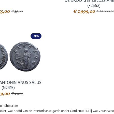
DE GROOTSTE ZELDZAAMH
(F2552)
35,00
€ 7.999,00
€ 39,00
€ 10.000,0
-20%
- ANTONINIANUS SALUS
(N2415)
39,00
€ 49,00
rabier, was hoofd van de Praetoriaanse garde onder Gordianus III. Hij was verantwo