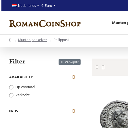
Nederlands
€
Euro
Munten p
home
Munten per keizer
Philippus I
Filter
Verwijder
AVAILABILITY
Op voorraad
Verkocht
PRIJS