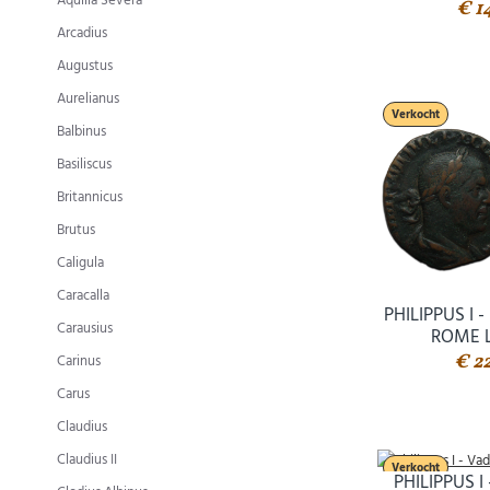
Aquilia Severa
€ 1
Arcadius
Augustus
Aurelianus
Verkocht
Balbinus
Basiliscus
Britannicus
Brutus
Caligula
Caracalla
PHILIPPUS I 
Carausius
ROME 
€ 2
Carinus
Carus
Claudius
Claudius II
Verkocht
PHILIPPUS 