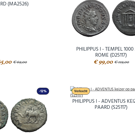
RD (MA2526)
PHILIPPUS I - TEMPEL 1000
ROME (D25117)
65,00
€ 99,00
€ 69,00
€ 119,00
-12%
Verkocht
PHILIPPUS I - ADVENTUS KE
PAARD (S25117)