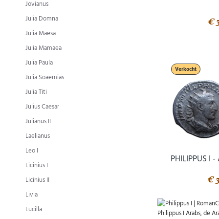
Jovianus
Julia Domna
€ 
Julia Maesa
Julia Mamaea
Julia Paula
Verkocht
Julia Soaemias
Julia Titi
Julius Caesar
Julianus II
Laelianus
Leo I
PHILIPPUS I 
Licinius I
€ 
Licinius II
Livia
Lucilla
Philippus I Arabs, de A