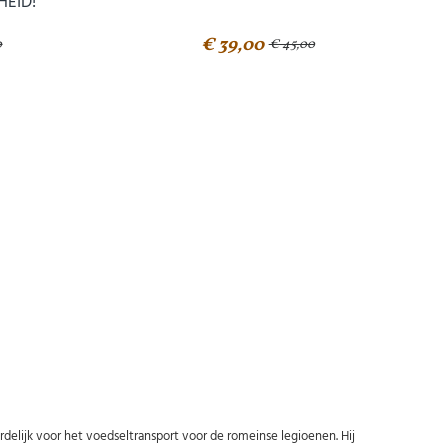
EID!
€ 39,00
0
€ 45,00
ordelijk voor het voedseltransport voor de romeinse legioenen. Hij