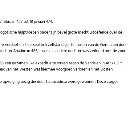
 februari 457 tot 18 januari 474.
trogotische hulptroepen onder zijn bevel grote macht uitoefende over de
uivere verdeel-en-heerspolitiek zelfstandiger te maken van de Germanen door
 dochter Ariadne in 466, maar zijn andere dochter was verloofd met de zoon
8 een gezamenlijke expeditie te sturen tegen de Vandalen in Afrika. Dit
 zaak van het Westen was hiermee voorgoed verloren en het Oosten
er de opvolging bezig die door Tarasicodissa werd gewonnen. Deze zorgde