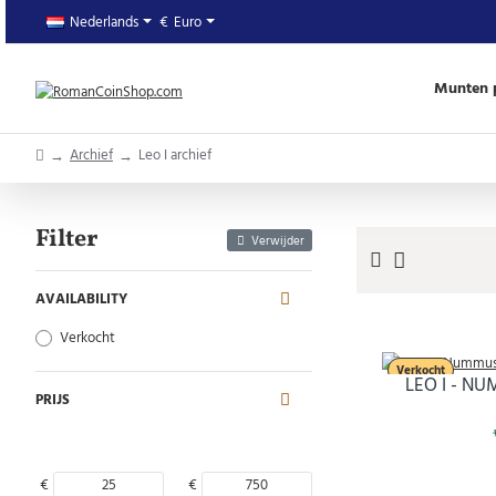
Nederlands
€
Euro
Munten p
home
Archief
Leo I archief
Filter
Verwijder
AVAILABILITY
Verkocht
Verkocht
LEO I - N
PRIJS
€
€