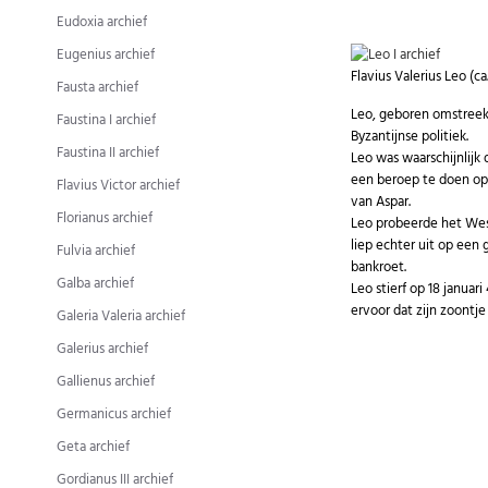
Eudoxia archief
Eugenius archief
Flavius Valerius Leo (ca
Fausta archief
Leo, geboren omstreeks
Faustina I archief
Byzantijnse politiek.
Faustina II archief
Leo was waarschijnlijk
een beroep te doen op 
Flavius Victor archief
van Aspar.
Florianus archief
Leo probeerde het West
liep echter uit op ee
Fulvia archief
bankroet.
Galba archief
Leo stierf op 18 januar
ervoor dat zijn zoontje
Galeria Valeria archief
Galerius archief
Gallienus archief
Germanicus archief
Geta archief
Gordianus III archief