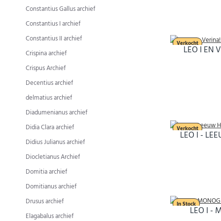
Constantius Gallus archief
Constantius I archief
Constantius II archief
Verkocht
LEO I EN 
Crispina archief
Crispus Archief
Decentius archief
delmatius archief
Diadumenianus archief
Didia Clara archief
Verkocht
LEO I - LE
Didius Julianus archief
Diocletianus Archief
Domitia archief
Domitianus archief
Drusus archief
In Stock
LEO I -
Elagabalus archief