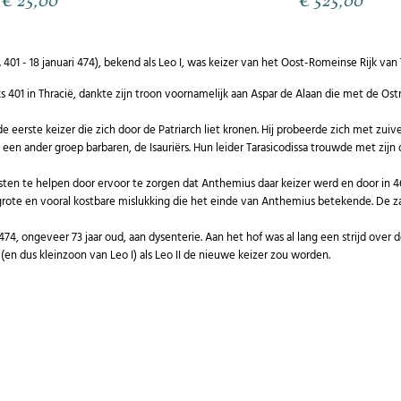
€ 25,00
€ 525,00
. 401 - 18 januari 474), bekend als Leo I, was keizer van het Oost-Romeinse Rijk van 7
 401 in Thracië, dankte zijn troon voornamelijk aan Aspar de Alaan die met de Os
 de eerste keizer die zich door de Patriarch liet kronen. Hij probeerde zich met z
een ander groep barbaren, de Isauriërs. Hun leider Tarasicodissa trouwde met zijn
en te helpen door ervoor te zorgen dat Anthemius daar keizer werd en door in 46
n grote en vooral kostbare mislukking die het einde van Anthemius betekende. De
i 474, ongeveer 73 jaar oud, aan dysenterie. Aan het hof was al lang een strijd ov
 (en dus kleinzoon van Leo I) als Leo II de nieuwe keizer zou worden.