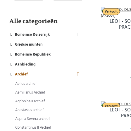
Verkocht
Alle categorieën
LEO I - 
PRACH
Romeinse Keizerrijk
Griekse munten
Romeinse Republiek
Aanbieding
Archief
Aelius archief
Aemilianus Archief
Agrippina II archief
Verkocht
LEO I - 
Anastasius archief
PRAC
Aquilia Severa archief
Constantinus II Archief