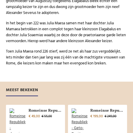
grootmoeder van Augustus) toegekend. Elagabalus bleek echter een
rampzalig keizer te zijn en dus dwong zijn grootmoeder hem zijn neef
Alexander Severus te adopteren.
In het begin van 222 was Julia Maesa samen met haar dochter Julia
Mamaea betrokken in een complot tegen haar kleinzoon Elagabalus en
dochter Julia Soaemias waarbij ze deze door de praetoriaanse garde lieten
vermoorden. Hierop werd haar andere kleinzoon Alexander keizer.
Toen Julia Maesa rond 226 stierf, werd ze net als haar zus vergoddelijkt.
Iets minder dan tien jaar lang was zij één van de machtigste vrouwen van
Rome, die keizers kon maken maar hen evengoed kon breken.
MEEST BEKEKEN
Romeinse Republiek - denarius Servilius 100 voor christus! (AP2652)
Romeinse Republiek - Geto-Daciër denarius, interessant en uniek! (JUL2616)
€ 49,00
€ 199,00
€ 55,00
€ 249,00