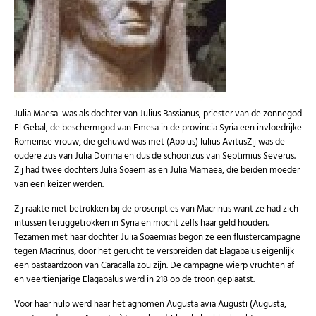
U kunt zich op elk moment weer afmelden via de nieuwsbrief.
Uw gegevens worden niet gedeeld met derden
Niet meer opnieuw tonen.
Julia Maesa was als dochter van Julius Bassianus, priester van de zonnegod
El Gebal, de beschermgod van Emesa in de provincia Syria een invloedrijke
Romeinse vrouw, die gehuwd was met (Appius) Iulius AvitusZij was de
oudere zus van Julia Domna en dus de schoonzus van Septimius Severus.
Zij had twee dochters Julia Soaemias en Julia Mamaea, die beiden moeder
van een keizer werden.
Zij raakte niet betrokken bij de proscripties van Macrinus want ze had zich
intussen teruggetrokken in Syria en mocht zelfs haar geld houden.
Tezamen met haar dochter Julia Soaemias begon ze een fluistercampagne
tegen Macrinus, door het gerucht te verspreiden dat Elagabalus eigenlijk
een bastaardzoon van Caracalla zou zijn. De campagne wierp vruchten af
en veertienjarige Elagabalus werd in 218 op de troon geplaatst.
Voor haar hulp werd haar het agnomen Augusta avia Augusti (Augusta,