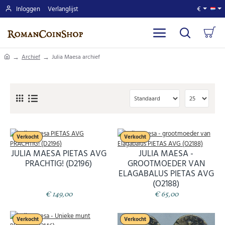
Inloggen
Verlanglijst
€
home
Archief
Julia Maesa archief
Verkocht
Verkocht
JULIA MAESA PIETAS AVG
JULIA MAESA -
PRACHTIG! (D2196)
GROOTMOEDER VAN
ELAGABALUS PIETAS AVG
(O2188)
€ 149,00
€ 65,00
Verkocht
Verkocht