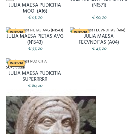
JULIA MAESA PUDICITIA
(N1571)
MOOI (A16)
€ 65,00
€ 50,00
Verkocht
Verkocht
JULIA MAESA PIETAS AVG
JULIA MAESA
(N1543)
FECVNDITAS (A04)
€ 55,00
€ 45,00
Verkocht
JULIA MAESA PUDICITIA
SUPERRRRR
Abonneer u op onze nieuwsbrief
€ 80,00
Schrijf u in voor onze gratis nieuwsbrief en ontvang
wekelijks een overzicht van de nieuwste munten en
speciale aanbiedingen.
Uw
AANMELDEN
email