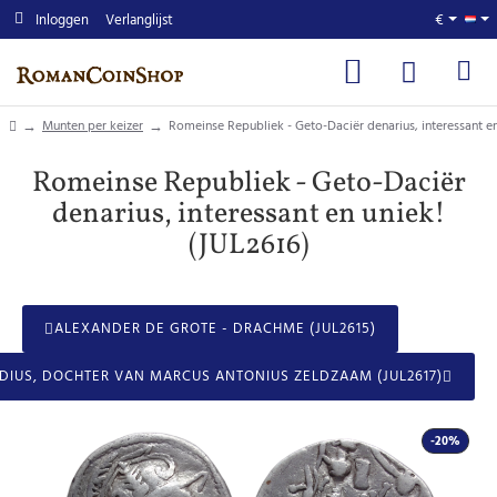
Inloggen
Verlanglijst
€
home
Munten per keizer
Romeinse Republiek - Geto-Daciër denarius, interessant en
Romeinse Republiek - Geto-Daciër
denarius, interessant en uniek!
(JUL2616)
ALEXANDER DE GROTE - DRACHME (JUL2615)
DIUS, DOCHTER VAN MARCUS ANTONIUS ZELDZAAM (JUL2617)
-20%