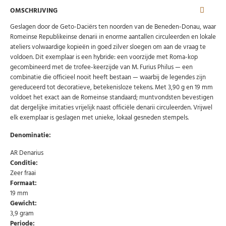
OMSCHRIJVING
Geslagen door de Geto-Daciërs ten noorden van de Beneden-Donau, waar
Romeinse Republikeinse denarii in enorme aantallen circuleerden en lokale
ateliers volwaardige kopieën in goed zilver sloegen om aan de vraag te
voldoen. Dit exemplaar is een hybride: een voorzijde met Roma-kop
gecombineerd met de trofee-keerzijde van M. Furius Philus — een
combinatie die officieel nooit heeft bestaan — waarbij de legendes zijn
gereduceerd tot decoratieve, betekenisloze tekens. Met 3,90 g en 19 mm
voldoet het exact aan de Romeinse standaard; muntvondsten bevestigen
dat dergelijke imitaties vrijelijk naast officiële denarii circuleerden. Vrijwel
elk exemplaar is geslagen met unieke, lokaal gesneden stempels.
Denominatie:
AR Denarius
Conditie:
Abonneer u op onze nieuwsbrief
Zeer fraai
Formaat:
Schrijf u in voor onze gratis nieuwsbrief en ontvang
wekelijks een overzicht van de nieuwste munten en
19 mm
speciale aanbiedingen.
Gewicht:
3,9 gram
Uw
AANMELDEN
email
Periode: