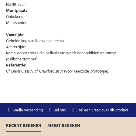
Na 119 v. chr.
Muntplaats:
Onbekend
U kunt zich op elk moment weer afmelden via de nieuwsbrief.
Uw gegevens worden niet gedeeld met derden
Muntsnede:
Niet meer opnieuw tonen.
-.-
Voorzijde:
Gehelde kop van Roma naar rechts
Achterzijde:
Roma kroont trofee die geflankeerd wordt door schilden en carnyx
(gallische trompet)
Referentie:
Cf. Davis Class A; cf. Crawford 281/1 (voor keerzijde. prototype).
Snelle verzending
Bel ons
Stel een vraag over dit product
RECENT BEKEKEN
MEEST BEKEKEN