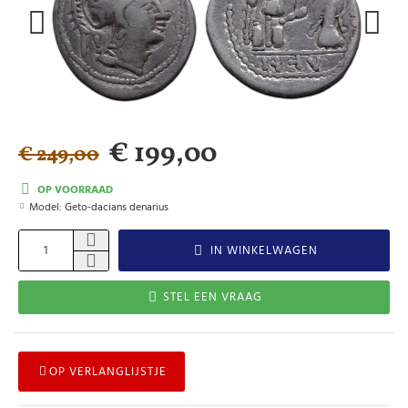
€ 199,00
€ 249,00
OP VOORRAAD
Model:
Geto-dacians denarius
IN WINKELWAGEN
STEL EEN VRAAG
OP VERLANGLIJSTJE