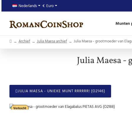
Nederlands
€
Euro
Munten p
home
Archief
Julia Maesa archief
Julia Maesa - grootmoeder van Elag
Julia Maesa -
JULIA MAESA - UNIEKE MUNT RRRRRR! (O2146)
Verkocht