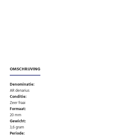
OMSCHRIJVING
Denominatie:
AR denarius
Conditie:
Zeer fraai
Formaat:
20 mm
Gewicht:
3,6 gram
Periode: