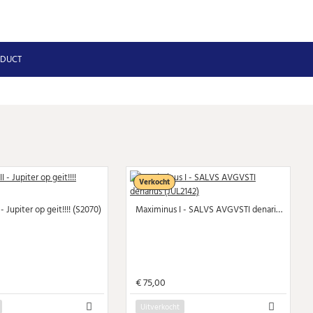
ODUCT
Verkocht
 - Jupiter op geit!!!! (S2070)
Maximinus I - SALVS AVGVSTI denarius (JUL2142)
€ 75,00
Uitverkocht