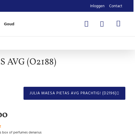
Inloggen
Contact
Goud
AS AVG (O2188)
JULIA MAESA PIETAS AVG PRACHTIG! (D2196)
00
T
s box of perfumes denarius