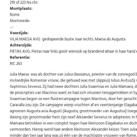
219 of 223 Na chr.
Muntplaats:
Rome
Muntsnede:
-.-
Voorzijde:
IVLIA MAESA AVG gedrapeerde buste naar rechts. Maesa als Augusta
Achterzijde:
PIETAS AVG. Pietas naar links gooit wierook op brandend altaar in haar ha
Referentie:
RIC 263
Julia Maesa was als dochter van Julius Bassianus, priester van de zonnegod
invloedrijke Romeinse vrouw, die gehuwd was met (Appius) Iulius AvitusZij
Septimius Severus. Zij had twee dochters Julia Soaemias en Julia Mamaea, 
de proscripties van Macrinus want ze had zich intussen teruggetrokken in S
Soaemias begon ze een fluistercampagne tegen Macrinus, door het gerucht t
Caracalla zou zijn. De campagne wierp vruchten af en veertienjarige Elagaba
agnomen Augusta avia Augusti (Augusta, grootmoeder van Augustus) toegeke
dwong zijn grootmoeder hem zijn neef Alexander Severus te adopteren. In h
Mamaea betrokken in een complot tegen haar kleinzoon Elagabalus en dochte
vermoorden. Hierop werd haar andere kleinzoon Alexander keizer. Toen Julia M
minder dan tien jaar lang was zij één van de machtigste vrouwen van Rome