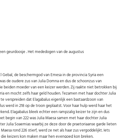
nd een geurdoosje . Het mededogen van de augustus
 El Gebal, de beschermgod van Emesa in de provincia Syria een
Abonneer u op onze nieuwsbrief
 was de oudere zus van Julia Domna en dus de schoonzus van
die beiden moeder van een keizer werden.
Zij raakte niet betrokken bij
Schrijf u in voor onze gratis nieuwsbrief en ontvang wekelijks een
yria en mocht zelfs haar geld houden. Tezamen met haar dochter Julia
overzicht van de nieuwste munten en speciale aanbiedingen.
e verspreiden dat Elagabalus eigenlijk een bastaardzoon van
Uw
lus werd in 218 op de troon geplaatst. Voor haar hulp werd haar het
AANMELDEN
email
nd. Elagabalus bleek echter een rampzalig keizer te zijn en dus
et begin van 222 was Julia Maesa samen met haar dochter Julia
r Julia Soaemias waarbij ze deze door de praetoriaanse garde lieten
aesa rond 226 stierf, werd ze net als haar zus vergoddelijkt. Iets
U kunt zich op elk moment weer afmelden via de nieuwsbrief.
Uw gegevens worden niet gedeeld met derden
, die keizers kon maken maar hen evengoed kon breken.