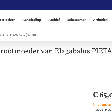
er keizer
Aanbieding
Archief
Schatkamer
Artikelen
abalus PIETAS AVG (O2188)
 grootmoeder van Elagabalus PIET
€ 65,
VERKOCH
Model:
Pieta