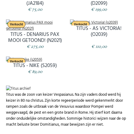
(JA2184)
(D2099)
€ 75,00
€ 199,00
Verkocht
Verkocht
TITUS - AS VICTORIA!
TITUS - DENARIUS PAX
(O2039)
MOOI GETOOND! (N2021)
€ 275,00
€ 110,00
Verkocht
TITUS - NIKE (S2059)
€ 89,00
Titus was de zoon van keizer Vespasianus. Na zijn vaders dood werd hij
keizer in 80 na christus. Zijn korte regeerperiode werd gekenmerkt door
rampen zoals de uitbraak van de Vesuvius waardoor Pompeï werd
weggevaagd, de pest en een grote brand in Rome. Hij stierf kort daarna
onder onduidelijke omstandigheden. Sommige historici wijzen naar de op
macht beluste broer Domitianus, maar bewijzen zijn er niet.