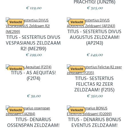
PRACHTIG! (JUN2116)
€ 129,00
€ 325,00
Verkocht
Verkocht
TITUS - SESTERTIUS DIVUS
TITUS - SESTERTIUS DIVUS
AUGUSTUS ZELDZAAM!
VESPASIANUS ZELDZAAM
(AP2143)
Abonneer u op onze nieuwsbrief
R2! (ME2199)
Schrijf u in voor onze gratis nieuwsbrief en ontvang
€ 299,00
€ 249,00
wekelijks een overzicht van de nieuwste munten en
speciale aanbiedingen.
Verkocht
Verkocht
Uw
TITUS - AS AEQUITAS!
AANMELDEN
email
(F2174)
TITUS- SESTERTIUS
FELICTAS R2 ZEER
ZELDZAAM! (F2135)
U kunt zich op elk moment weer afmelden via de nieuwsbrief.
€ 39,00
€ 350,00
Uw gegevens worden niet gedeeld met derden
Niet meer opnieuw tonen.
Verkocht
Verkocht
TITUS- DENARIUS
TITUS - DENARIUS BONUS
OSSENSPAN ZELDZAAM!
EVENTUS ZELDZAAM!