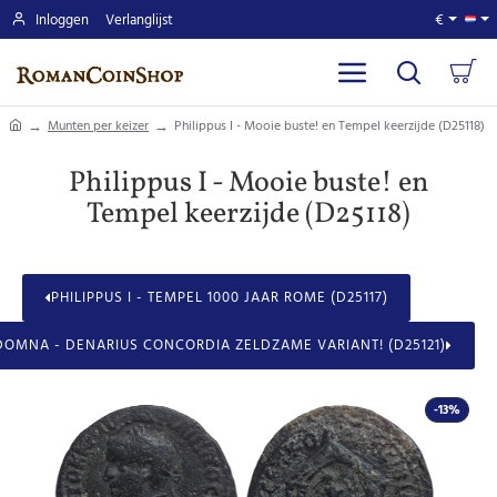
Inloggen
Verlanglijst
€
home
Munten per keizer
Philippus I - Mooie buste! en Tempel keerzijde (D25118)
Philippus I - Mooie buste! en
Tempel keerzijde (D25118)
PHILIPPUS I - TEMPEL 1000 JAAR ROME (D25117)
 DOMNA - DENARIUS CONCORDIA ZELDZAME VARIANT! (D25121)
-13%