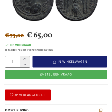
€ 65,00
€ 75,00
OP VOORRAAD
Model:
Nisibis Tyche shield balteus
IN WINKELWAGEN
STEL EEN VRAAG
OP VERLANGLIJSTJE
OMSCHRIJVING