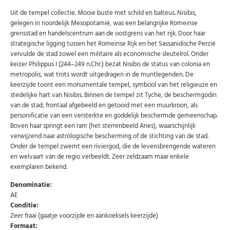
Uit de tempel collectie. Mooie buste met schild en balteus. Nisibis,
gelegen in noordelijk Mesopotamië, was een belangrijke Romeinse
grensstad en handelscentrum aan de oostgrens van het rijk. Door haar
strategische ligging tussen het Romeinse Rijk en het Sassanidische Perzië
vervulde de stad zowel een militaire als economische sleutelrol. Onder
keizer Philippus I (244–249 n.Chr.) bezat Nisibis de status van colonia en
metropolis, wat trots wordt uitgedragen in de muntlegenden. De
keerzijde toont een monumentale tempel, symbool van het religieuze en
stedelijke hart van Nisibis. Binnen de tempel zit Tyche, de beschermgodin
van de stad, frontaal afgebeeld en getooid met een muurkroon, als
personificatie van een versterkte en goddelijk beschermde gemeenschap.
Boven haar springt een ram (het sterrenbeeld Aries), waarschijnlijk
verwijzend naar astrologische bescherming of de stichting van de stad.
Onder de tempel zwemt een riviergod, die de levensbrengende wateren
en welvaart van de regio verbeeldt. Zeer zeldzaam maar enkele
exemplaren bekend.
Denominatie:
Abonneer u op onze nieuwsbrief
AE
Conditie:
Schrijf u in voor onze gratis nieuwsbrief en ontvang
Zeer fraai (gaatje voorzijde en aankoeksels keerzijde)
wekelijks een overzicht van de nieuwste munten en
speciale aanbiedingen.
Formaat: