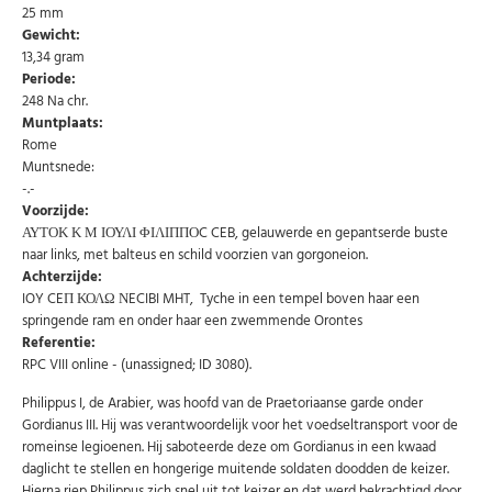
25 mm
Uw
Gewicht:
AANMELDEN
email
13,34 gram
Periode:
Choose Preferred Language
248 Na chr.
Muntplaats:
Nederlands
English
Rome
Muntsnede:
-.-
Voorzijde:
U kunt zich op elk moment weer afmelden via de nieuwsbrief.
ΑΥΤΟΚ Κ Μ ΙΟΥΛΙ ΦΙΛΙΠΠΟC CEB, gelauwerde en gepantserde buste
Uw gegevens worden niet gedeeld met derden
naar links, met balteus en schild voorzien van gorgoneion.
Niet meer opnieuw tonen.
Achterzijde:
IOY CEΠ ΚΟΛΩ ΝECIBI MHT, Tyche in een tempel boven haar een
springende ram en onder haar een zwemmende Orontes
Referentie:
RPC VIII online - (unassigned; ID 3080).
Philippus I, de Arabier, was hoofd van de Praetoriaanse garde onder
Gordianus III. Hij was verantwoordelijk voor het voedseltransport voor de
romeinse legioenen. Hij saboteerde deze om Gordianus in een kwaad
daglicht te stellen en hongerige muitende soldaten doodden de keizer.
Hierna riep Philippus zich snel uit tot keizer en dat werd bekrachtigd door