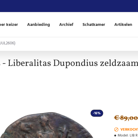
er keizer
Aanbieding
Archief
Schatkamer
Artikelen
(JUL2606)
 Liberalitas Dupondius zeldzaam
-16%
€ 89,00
VERKOCH
Model:
LIB 