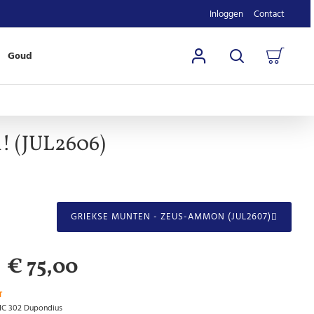
Inloggen
Contact
Goud
! (JUL2606)
GRIEKSE MUNTEN - ZEUS-AMMON (JUL2607)
€ 75,00
T
RIC 302 Dupondius