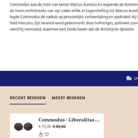
Commodus was de zoon van keizer Marcus Aurelius en regeerde als Romeins kei
de troon rechtstreeks van zijn vader erfde. In tegenstelling tot Marcus Aure
legde Commodus de nadruk op persoonlijke verheerlijking en spektakel. Hij tr
held Hercules. Zijn bewind werd gekenmerkt door hofintriges, politieke zuiv
werd hij vermoord, waarmee een einde kwam aan de Antonijnse dynastie.
SN
RECENT BEKEKEN
MEEST BEKEKEN
Commodus - Liberalitas Dupondius zeldzaam! (JUL2606)
€ 75,00
€ 89,00