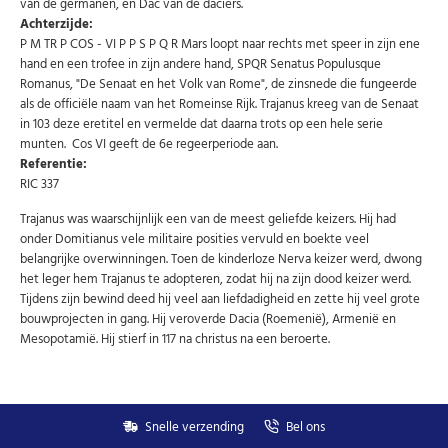
Abonneer u op onze nieuwsbrief
van de germanen, en Dac van de daciers.
Achterzijde:
Schrijf u in voor onze gratis nieuwsbrief en ontvang
P M TR P COS - VI P P S P Q R Mars loopt naar rechts met speer in zijn ene
wekelijks een overzicht van de nieuwste munten en
speciale aanbiedingen.
hand en een trofee in zijn andere hand, SPQR Senatus Populusque
Romanus, "De Senaat en het Volk van Rome", de zinsnede die fungeerde
Uw
als de officiële naam van het Romeinse Rijk. Trajanus kreeg van de Senaat
AANMELDEN
email
in 103 deze eretitel en vermelde dat daarna trots op een hele serie
munten. Cos VI geeft de 6e regeerperiode aan.
Choose Preferred Language
Referentie:
RIC 337
Nederlands
English
Trajanus was waarschijnlijk een van de meest geliefde keizers. Hij had
onder Domitianus vele militaire posities vervuld en boekte veel
belangrijke overwinningen. Toen de kinderloze Nerva keizer werd, dwong
U kunt zich op elk moment weer afmelden via de nieuwsbrief.
het leger hem Trajanus te adopteren, zodat hij na zijn dood keizer werd.
Uw gegevens worden niet gedeeld met derden
Tijdens zijn bewind deed hij veel aan liefdadigheid en zette hij veel grote
Niet meer opnieuw tonen.
bouwprojecten in gang. Hij veroverde Dacia (Roemenië), Armenië en
Mesopotamië. Hij stierf in 117 na christus na een beroerte.
Snelle verzending
Bel ons