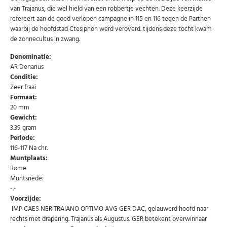
van Trajanus, die wel hield van een robbertje vechten. Deze keerzijde
refereert aan de goed verlopen campagne in 115 en 116 tegen de Parthen
waarbij de hoofdstad Ctesiphon werd veroverd. tijdens deze tocht kwam
de zonnecultus in zwang.
Denominatie:
AR Denarius
Conditie:
Zeer fraai
Formaat:
20 mm
Gewicht:
3.39 gram
Periode:
116-117 Na chr.
Muntplaats:
Rome
Muntsnede:
-.-
Voorzijde:
IMP CAES NER TRAIANO OPTIMO AVG GER DAC, gelauwerd hoofd naar
rechts met drapering. Trajanus als Augustus. GER betekent overwinnaar