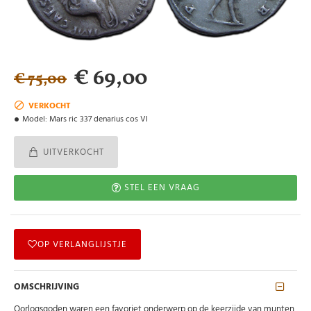
€ 69,00
€ 75,00
VERKOCHT
Model:
Mars ric 337 denarius cos VI
UITVERKOCHT
STEL EEN VRAAG
OP VERLANGLIJSTJE
OMSCHRIJVING
Oorlogsgoden waren een favoriet onderwerp op de keerzijde van munten