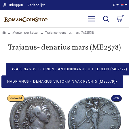
Inloggen
Verlanglijst
€
home
Munten per keizer
Trajanus- denarius mars (ME2578)
Trajanus- denarius mars (ME2578)
VALERIANUS I - ORIENS ANTONINIANUS UIT KEULEN (ME2577)
HADRIANUS - DENARIUS VICTORIA NAAR RECHTS (ME2579)
Verkocht
-8%