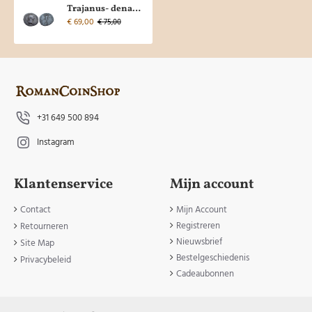
Trajanus- denarius mars (ME2578)
€ 69,00
€ 75,00
+31 649 500 894
Instagram
Klantenservice
Mijn account
Contact
Mijn Account
Registreren
Retourneren
Nieuwsbrief
Site Map
Bestelgeschiedenis
Privacybeleid
Cadeaubonnen