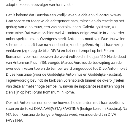
U kunt zich op elk moment weer afmelden via de nieuwsbrief.
adoptiefzoon en opvolger van haar vader.
Uw gegevens worden niet gedeeld met derden
Niet meer opnieuw tonen.
Het is bekend dat Faustina een vrolijk leven leidde en vrij ontrouw was.
Haar sobere en toegewijde echtgenoot nam, misschien als reactie op het
gedrag van zijn vrouw, een van haar slavinnen, Galeria Lysistrate, als
concubine. Dat was misschien wel Antoninus' enige zwakte in zijn verder
onberispelijke leven. Overigens heeft Antoninus nooit van Faustina willen
scheiden en heeft haar na haar dood bijzonder geëerd. Hij liet haar heilig
verklaren (zij kreeg de titel DIVA) en liet een tempel op het Forum
Romanum voor haar bouwen die werd voltooid in het jaar 150. Na de dood
van Antoninus Pius in 161, voegde Marcus Aurelius de toewijding aan de
overleden keizer toe en de tempel werd omgedoopt tot Divo Antonino et
Divae Faustinae (voor de Goddelijke Antoninus en Goddelijke Faustina).
Tegenwoordig bevindt de kerk San Lorenzo zich binnen de overblijfselen
van deze 17 meter hoge tempel, waarvan de imposante restanten nog te
zien zijn op het Forum Romanum in Rome.
Ook liet Antoninus een enorme hoeveelheid munten met haar beeltenis
slaan en de tekst DIVA AVG(VSTA) FAVSTINA (heilige keizerin Faustina). Na
147, toen Faustina de Jongere Augusta werd, veranderde dit in DIVA
FAVSTINA.