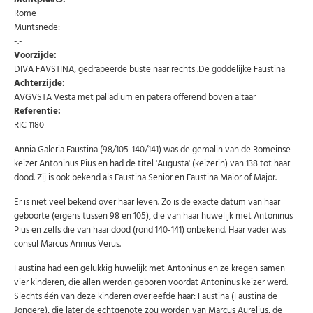
Rome
Muntsnede:
-.-
Voorzijde:
DIVA FAVSTINA, gedrapeerde buste naar rechts .De goddelijke Faustina
Achterzijde:
AVGVSTA Vesta met palladium en patera offerend boven altaar
Referentie:
RIC 1180
Annia Galeria Faustina (98/105-140/141) was de gemalin van de Romeinse
keizer Antoninus Pius en had de titel 'Augusta' (keizerin) van 138 tot haar
dood. Zij is ook bekend als Faustina Senior en Faustina Maior of Major.
Abonneer u op onze nieuwsbrief
Er is niet veel bekend over haar leven. Zo is de exacte datum van haar
geboorte (ergens tussen 98 en 105), die van haar huwelijk met Antoninus
Schrijf u in voor onze gratis nieuwsbrief en ontvang
Pius en zelfs die van haar dood (rond 140-141) onbekend. Haar vader was
wekelijks een overzicht van de nieuwste munten en
speciale aanbiedingen.
consul Marcus Annius Verus.
Uw
Faustina had een gelukkig huwelijk met Antoninus en ze kregen samen
AANMELDEN
email
vier kinderen, die allen werden geboren voordat Antoninus keizer werd.
Slechts één van deze kinderen overleefde haar: Faustina (Faustina de
Jongere), die later de echtgenote zou worden van Marcus Aurelius, de