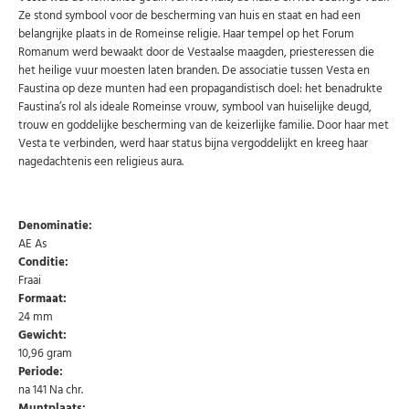
Ze stond symbool voor de bescherming van huis en staat en had een
belangrijke plaats in de Romeinse religie. Haar tempel op het Forum
Romanum werd bewaakt door de Vestaalse maagden, priesteressen die
het heilige vuur moesten laten branden. De associatie tussen Vesta en
Faustina op deze munten had een propagandistisch doel: het benadrukte
Faustina’s rol als ideale Romeinse vrouw, symbool van huiselijke deugd,
trouw en goddelijke bescherming van de keizerlijke familie. Door haar met
Vesta te verbinden, werd haar status bijna vergoddelijkt en kreeg haar
nagedachtenis een religieus aura.
Denominatie:
AE As
Conditie:
Fraai
Formaat:
24 mm
Gewicht:
10,96 gram
Periode:
na 141 Na chr.
Muntplaats: