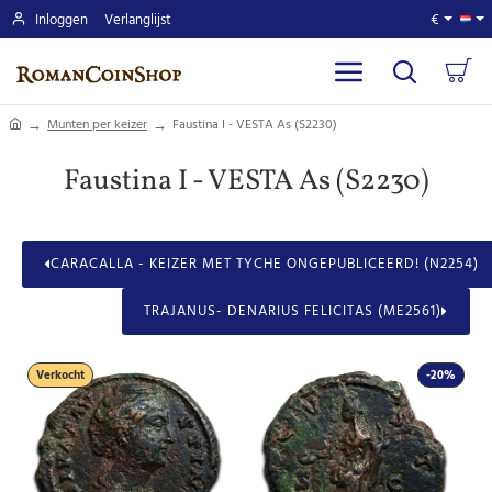
Inloggen
Verlanglijst
€
home
Munten per keizer
Faustina I - VESTA As (S2230)
Faustina I - VESTA As (S2230)
CARACALLA - KEIZER MET TYCHE ONGEPUBLICEERD! (N2254)
TRAJANUS- DENARIUS FELICITAS (ME2561)
Verkocht
-20%