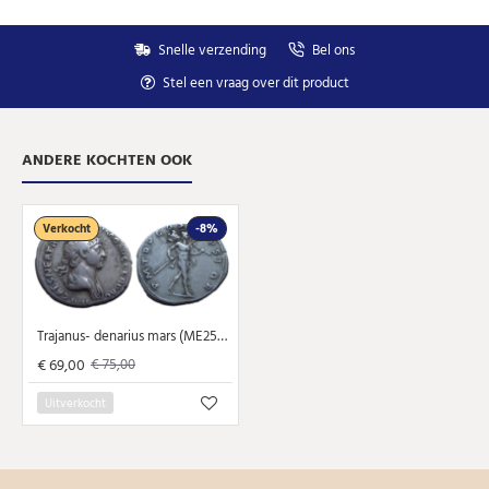
Snelle verzending
Bel ons
Stel een vraag over dit product
ANDERE KOCHTEN OOK
Verkocht
-8%
Trajanus- denarius mars (ME2578)
€ 69,00
€ 75,00
Uitverkocht