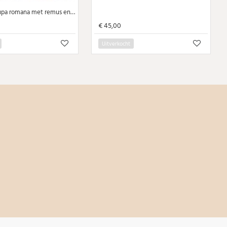
Caracalla- Lupa romana met remus en romulus! (S2154)
€ 45,00
Uitverkocht