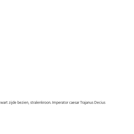
Abonneer u op onze nieuwsbrief
Schrijf u in voor onze gratis nieuwsbrief en ontvang wekelijks een
overzicht van de nieuwste munten en speciale aanbiedingen.
t zijde bezien, stralenkroon. Imperator caesar Trajanus Decius
Uw
AANMELDEN
email
U kunt zich op elk moment weer afmelden via de nieuwsbrief.