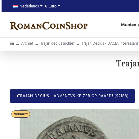
Nederlands
€
Euro
Munten p
home
Archief
Trajan decius archief
Trajan Decius - DACIA interessant
Traja
TRAJAN DECIUS - ADVENTVS KEIZER OP PAARD! (S2188)
Verkocht