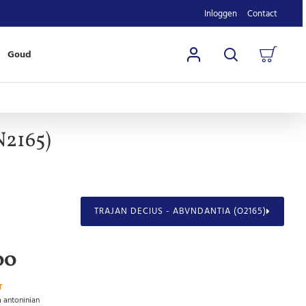
Inloggen
Contact
Goud
N2165)
TRAJAN DECIUS - ABVNDANTIA (O2165)
00
T
 antoninian