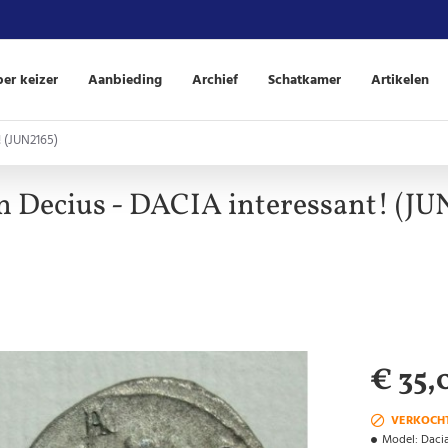
er keizer
Aanbieding
Archief
Schatkamer
Artikelen
! (JUN2165)
n Decius - DACIA interessant! (JU
€ 35,
VERKOCH
Model:
Dacia