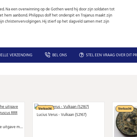
Uw gegevens worden niet gedeeld met derden
Niet meer opnieuw tonen.
ed. Na een overwinning op de Gothen werd hij door zijn soldaten tot
et hem aanbond. Philippus dolf het onderspit en Trajanus maakt zijn
n christenvervolgingen. Hij stierf op het slagveld samen met zijn
ELLE VERZENDING
BEL ONS
STEL EEN VRAAG OVER DIT P
Verkocht
Verkocht
Lucius Verus - Vulkaan (S2167)
Trajan Decius - dynastische uitgave met zijn zoon Herennius Etruscus RRR (S2168)