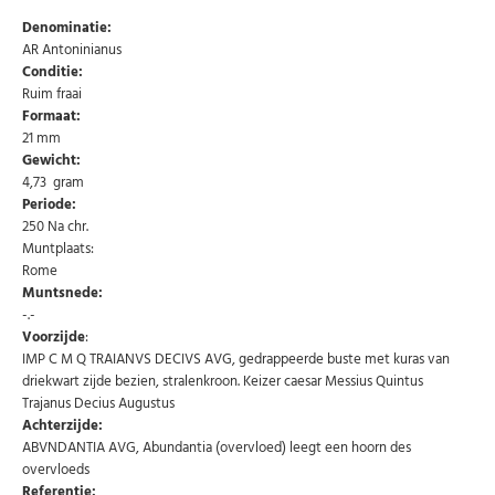
Denominatie:
AR Antoninianus
Conditie:
Ruim fraai
Formaat:
21 mm
Gewicht:
4,73 gram
Periode:
250 Na chr.
Muntplaats:
Rome
Muntsnede:
-.-
Voorzijde
:
IMP C M Q TRAIANVS DECIVS AVG, gedrappeerde buste met kuras van
driekwart zijde bezien, stralenkroon. Keizer caesar Messius Quintus
Abonneer u op onze nieuwsbrief
Trajanus Decius Augustus
Achterzijde:
Schrijf u in voor onze gratis nieuwsbrief en ontvang
ABVNDANTIA AVG, Abundantia (overvloed) leegt een hoorn des
wekelijks een overzicht van de nieuwste munten en
speciale aanbiedingen.
overvloeds
Referentie: