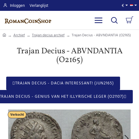
Inloggen
Verlanglijst
€
home
Archief
Trajan decius archief
Trajan Decius - ABVNDANTIA (O2165)
Trajan Decius - ABVNDANTIA
(O2165)
TRAJAN DECIUS - DACIA INTERESSANT! (JUN2165)
TRAJAN DECIUS - GENIUS VAN HET ILLYRISCHE LEGER (O21107)
Verkocht