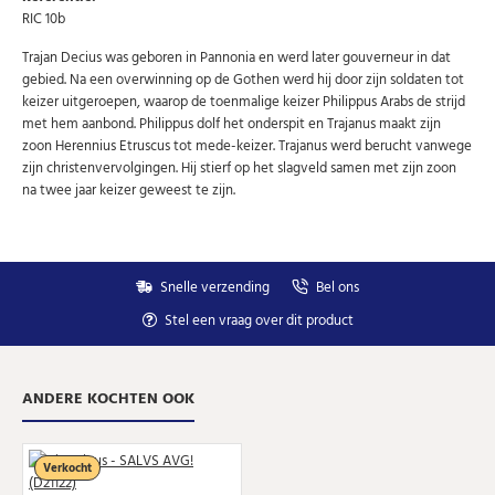
Uw
AANMELDEN
RIC 10b
email
Trajan Decius was geboren in Pannonia en werd later gouverneur in dat
gebied. Na een overwinning op de Gothen werd hij door zijn soldaten tot
U kunt zich op elk moment weer afmelden via de nieuwsbrief.
keizer uitgeroepen, waarop de toenmalige keizer Philippus Arabs de strijd
Uw gegevens worden niet gedeeld met derden
Niet meer opnieuw tonen.
met hem aanbond. Philippus dolf het onderspit en Trajanus maakt zijn
zoon Herennius Etruscus tot mede-keizer. Trajanus werd berucht vanwege
zijn christenvervolgingen. Hij stierf op het slagveld samen met zijn zoon
na twee jaar keizer geweest te zijn.
Snelle verzending
Bel ons
Stel een vraag over dit product
ANDERE KOCHTEN OOK
Verkocht