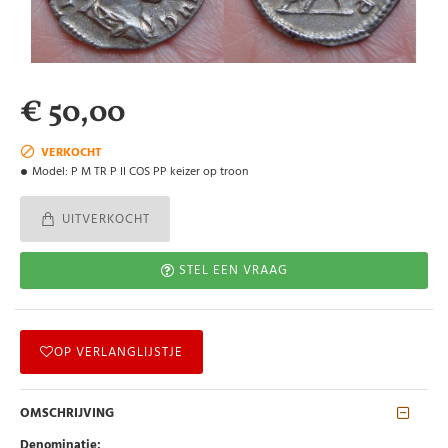
€ 50,00
VERKOCHT
Model:
P M TR P II COS PP keizer op troon
UITVERKOCHT
STEL EEN VRAAG
OP VERLANGLIJSTJE
OMSCHRIJVING
Denominatie: