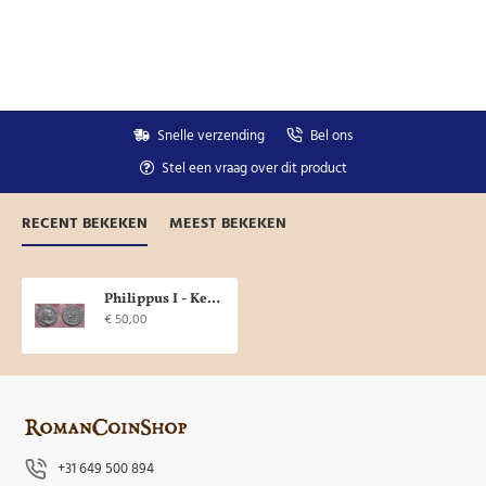
Snelle verzending
Bel ons
Stel een vraag over dit product
RECENT BEKEKEN
MEEST BEKEKEN
Philippus I - Keizer op troon (895)
€ 50,00
+31 649 500 894