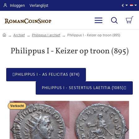
Inloggen
Verlanglijst
€
home
Archief
Philippus I archief
Philippus I - Keizer op troon (895)
Philippus I - Keizer op troon (895)
PHILIPPUS I - AS FELICITAS (874)
PHILIPPUS I - SESTERTIUS LAETITIA (1085)
Verkocht