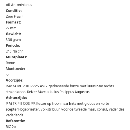
AR Antoninianus
Conditie:
Zeer Fraai+
Formaat:
22 mm
Gewicht:
3.36 gram
Periode:
245 Na chr.
Muntplaats:
Rome
Muntsnede:
-.-
Voorzijde:
IMP M IVL PHILIPPVS AVG gedrapeerde buste met kuras naar rechts,
stralenkroon. Keizer Marcus Julius Philippus Augustus.
Achterzijde:
P M TR P II COS PP. Keizer op troon naar links met globus en korte
scepter.Hogepriester, volkstribuun voor de tweede maal, consul, vader des
vaderlands
Referentie:
RIC 2b