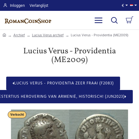
Inloggen
Verlanglijst
€
home
Archief
Lucius Verus archief
Lucius Verus - Providentia (ME2009)
Lucius Verus - Providentia
(ME2009)
LUCIUS VERUS - PROVIDENTIA ZEER FRAAI (F2083)
ESTERTIUS HEROVERING VAN ARMENIË, HISTORISCH! (JUN2023)
Verkocht