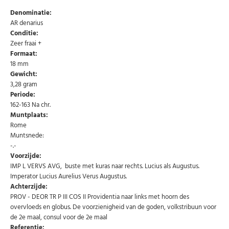
Denominatie:
AR denarius
Conditie:
Zeer fraai +
Formaat:
18 mm
Gewicht:
3,28 gram
Periode:
162-163 Na chr.
Muntplaats:
Abonneer u op onze nieuwsbrief
Rome
Muntsnede:
Schrijf u in voor onze gratis nieuwsbrief en ontvang
-.-
wekelijks een overzicht van de nieuwste munten en
speciale aanbiedingen.
Voorzijde:
IMP L VERVS AVG, buste met kuras naar rechts. Lucius als Augustus.
Uw
Imperator Lucius Aurelius Verus Augustus.
AANMELDEN
email
Achterzijde:
PROV - DEOR TR P III COS II Providentia naar links met hoorn des
overvloeds en globus. De voorzienigheid van de goden, volkstribuun voor
U kunt zich op elk moment weer afmelden via de nieuwsbrief.
Uw gegevens worden niet gedeeld met derden
de 2e maal, consul voor de 2e maal
Niet meer opnieuw tonen.
Referentie: