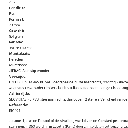
AE2
Conditie:
Fraai
Formaat:
28 mm
Gewicht:
8,4 gram
Periode:
361-363 Na chr.
Muntplaats:
Heraclea
Muntsnede:
.HERACLA en stip eronder
Voorzijde:
DN FL CL IVLIANVS PF AVG, gedrapeerde buste naar rechts, prachtig karakter
Augustus. Onze vader Flavian Claudius Julianus II de vrome en gelukkige aug
Achterzijde:
SECVRITAS REIPVB, stier naar rechts, daarboven 2 sterren. Veiligheid van de 
Referentie:
RIC 104
Julianus II, alias de Filosoof of de Afvallige, was lid van de Constantijnse
stammen. In 360 werd hij in Lutetia (Parijs) door zijn soldaten tot keizer ui