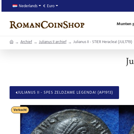
Nederlands
€
Euro
Munten p
home
Archief
Julianus II archief
Julianus II - STIER Heraclea! (JUL1719)
Ju
JULIANUS II - SPES ZELDZAME LEGENDA! (AP1913)
Verkocht