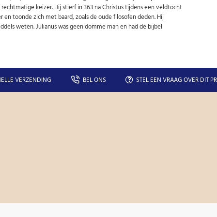
 rechtmatige keizer. Hij stierf in 363 na Christus tijdens een veldtocht
r en toonde zich met baard, zoals de oude filosofen deden. Hij
nmiddels weten. Julianus was geen domme man en had de bijbel
ELLE VERZENDING
BEL ONS
STEL EEN VRAAG OVER DIT P