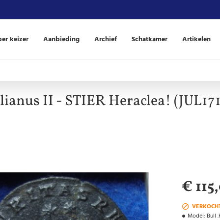
er keizer
Aanbieding
Archief
Schatkamer
Artikelen
lianus II - STIER Heraclea! (JUL17
€ 115
VERKOCH
Model:
Bull 