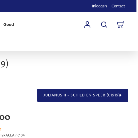
Inloggen
Contact
Goud
19)
JULIANUS II - SCHILD EN SPEER (01919)
,00
T
.HERACLA ric104