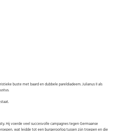
Abonneer u op onze nieuwsbrief
Schrijf u in voor onze gratis nieuwsbrief en ontvang wekelijks een
overzicht van de nieuwste munten en speciale aanbiedingen.
Uw
AANMELDEN
email
U kunt zich op elk moment weer afmelden via de nieuwsbrief.
Uw gegevens worden niet gedeeld met derden
Niet meer opnieuw tonen.
istieke buste met baard en dubbele pareldiadeem. Julianus II als
ustus.
staat.
 dynasty. Hij voerde veel succesvolle campagnes tegen Germaanse
tgeroepen, wat leidde tot een burgeroorlog tussen zijn troepen en die