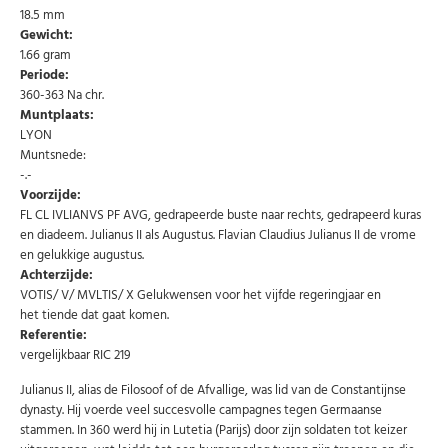
18.5 mm
Gewicht:
1.66 gram
Periode:
360-363 Na chr.
Muntplaats:
LYON
Muntsnede:
-.-
Voorzijde:
Abonneer u op onze nieuwsbrief
FL CL IVLIANVS PF AVG, gedrapeerde buste naar rechts, gedrapeerd kuras
en diadeem. Julianus II als Augustus. Flavian Claudius Julianus II de vrome
Schrijf u in voor onze gratis nieuwsbrief en ontvang
wekelijks een overzicht van de nieuwste munten en
en gelukkige augustus.
speciale aanbiedingen.
Achterzijde:
VOTIS/ V/ MVLTIS/ X Gelukwensen voor het vijfde regeringjaar en
Uw
AANMELDEN
email
het tiende dat gaat komen.
Referentie:
vergelijkbaar RIC 219
U kunt zich op elk moment weer afmelden via de nieuwsbrief.
Uw gegevens worden niet gedeeld met derden
Julianus II, alias de Filosoof of de Afvallige, was lid van de Constantijnse
Niet meer opnieuw tonen.
dynasty. Hij voerde veel succesvolle campagnes tegen Germaanse
stammen. In 360 werd hij in Lutetia (Parijs) door zijn soldaten tot keizer