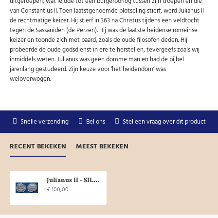
uitgeroepen, wat leidde tot een burgeroorlog tussen zijn troepen en die
van Constantius II. Toen laatstgenoemde plotseling stierf, werd Julianus II
de rechtmatige keizer. Hij stierf in 363 na Christus tijdens een veldtocht
tegen de Sassaniden (de Perzen). Hij was de laatste heidense romeinse
keizer en toonde zich met baard, zoals de oude filosofen deden. Hij
probeerde de oude godsdienst in ere te herstellen, tevergeefs zoals wij
inmiddels weten. Julianus was geen domme man en had de bijbel
jarenlang gestudeerd. Zijn keuze voor ‘het heidendom’ was
weloverwogen.
Snelle verzending
Bel ons
Stel een vraag over dit product
RECENT BEKEKEN
MEEST BEKEKEN
Julianus II - SILIQUA ZILVER VOTIS V MVLTIS X! (N1971)
€ 100,00