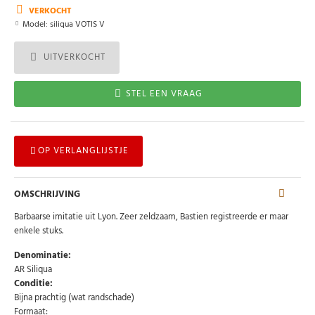
VERKOCHT
Model:
siliqua VOTIS V
UITVERKOCHT
STEL EEN VRAAG
OP VERLANGLIJSTJE
OMSCHRIJVING
Barbaarse imitatie uit Lyon. Zeer zeldzaam, Bastien registreerde er maar
enkele stuks.
Denominatie:
AR Siliqua
Conditie:
Bijna prachtig (wat randschade)
Formaat: