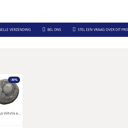
NELLE VERZENDING
BEL ONS
STEL EEN VRAAG OVER DIT PR
-30%
Augustus - denarius Clipeus Virtvtis en terugkeer van de legioenstandaards (AU2147)