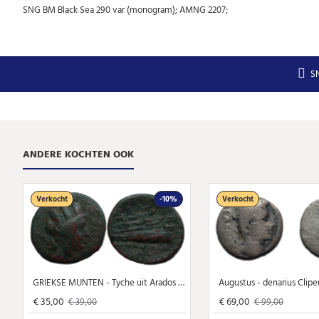
SNG BM Black Sea 290 var (monogram); AMNG 2207;
S
ANDERE KOCHTEN OOK
Verkocht
-10%
Verkocht
GRIEKSE MUNTEN - Tyche uit Arados keerzijde Poseidon (MA2419)
€ 35,00
€ 69,00
€ 39,00
€ 99,00