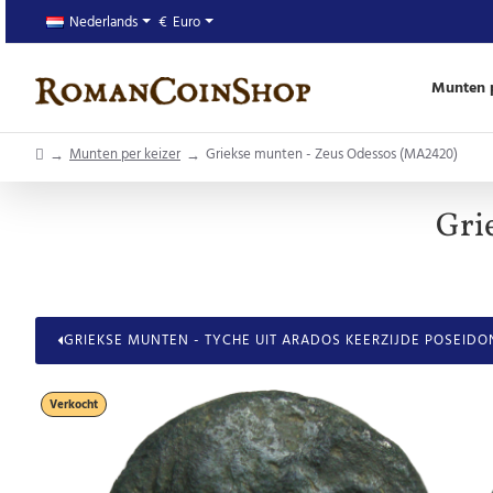
Nederlands
€
Euro
Munten p
home
Munten per keizer
Griekse munten - Zeus Odessos (MA2420)
Gri
GRIEKSE MUNTEN - TYCHE UIT ARADOS KEERZIJDE POSEIDO
Verkocht