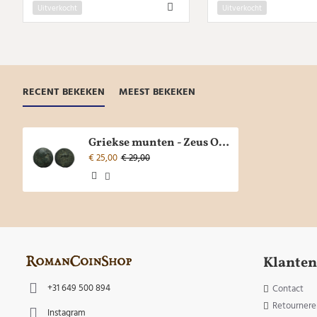
Uitverkocht
Uitverkocht
RECENT BEKEKEN
MEEST BEKEKEN
Griekse munten - Zeus Odessos (MA2420)
€ 25,00
€ 29,00
Klanten
+31 649 500 894
Contact
Retournere
Instagram