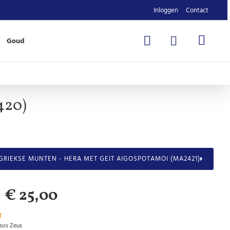
Inloggen
Contact
Goud
420)
GRIEKSE MUNTEN - HERA MET GEIT AIGOSPOTAMOI (MA2421)
€ 25,00
T
sos Zeus