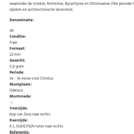
waaronder de Griekse, Romeinse, Byzantijnse en Ottomaanse. Elke periode he
rijkdom en architectonische diversiteit.
Denominatie:
AE
Conditie:
Fraai
Formaat:
22 mm
Gewicht:
5,8 gram
Periode:
3e - 3e eeuw voor Christus
Muntplaats:
Odessos
Muntsnede:
-.-
Voorzijde:
Kop van Zeus naar rechts
Keerzijde:
EΛ, OΔHΣITΩN ruiter naar rechts
Referentie: