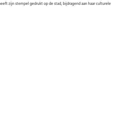
eft zijn stempel gedrukt op de stad, bijdragend aan haar culturele
Abonneer u op onze nieuwsbrief
Schrijf u in voor onze gratis nieuwsbrief en ontvang wekelijks een
overzicht van de nieuwste munten en speciale aanbiedingen.
Uw
AANMELDEN
email
U kunt zich op elk moment weer afmelden via de nieuwsbrief.
Uw gegevens worden niet gedeeld met derden
Niet meer opnieuw tonen.