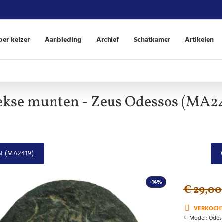
er keizer
Aanbieding
Archief
Schatkamer
Artikelen
ekse munten - Zeus Odessos (MA2
N (MA2419)
-14%
€ 29,00
VERKOCH
Model:
Odes