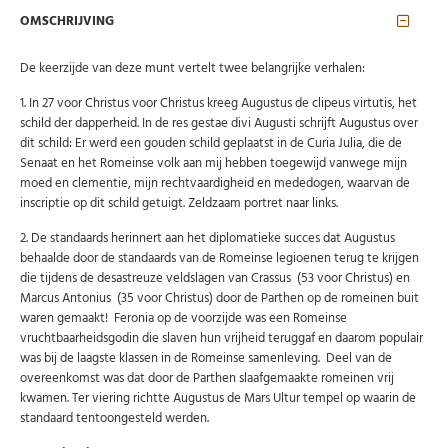
OMSCHRIJVING
De keerzijde van deze munt vertelt twee belangrijke verhalen:
1. In 27 voor Christus voor Christus kreeg Augustus de clipeus virtutis, het
schild der dapperheid. In de res gestae divi Augusti schrijft Augustus over
dit schild: Er werd een gouden schild geplaatst in de Curia Julia, die de
Senaat en het Romeinse volk aan mij hebben toegewijd vanwege mijn
moed en clementie, mijn rechtvaardigheid en mededogen, waarvan de
inscriptie op dit schild getuigt. Zeldzaam portret naar links.
2. De standaards herinnert aan het diplomatieke succes dat Augustus
behaalde door de standaards van de Romeinse legioenen terug te krijgen
die tijdens de desastreuze veldslagen van Crassus (53 voor Christus) en
Marcus Antonius (35 voor Christus) door de Parthen op de romeinen buit
waren gemaakt! Feronia op de voorzijde was een Romeinse
vruchtbaarheidsgodin die slaven hun vrijheid teruggaf en daarom populair
was bij de laagste klassen in de Romeinse samenleving. Deel van de
overeenkomst was dat door de Parthen slaafgemaakte romeinen vrij
kwamen. Ter viering richtte Augustus de Mars Ultur tempel op waarin de
standaard tentoongesteld werden.