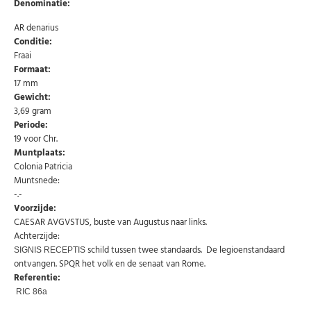
Denominatie:
AR denarius
Conditie:
Fraai
Formaat:
17 mm
Gewicht:
3,69 gram
Periode:
19 voor Chr.
Muntplaats:
Colonia Patricia
Abonneer u op onze nieuwsbrief
Muntsnede:
-.-
Schrijf u in voor onze gratis nieuwsbrief en ontvang
wekelijks een overzicht van de nieuwste munten en
Voorzijde:
speciale aanbiedingen.
CAESAR AVGVSTUS, buste van Augustus naar links.
Achterzijde:
Uw
AANMELDEN
email
schild tussen twee standaards. De legioenstandaard
SIGNIS RECEPTIS
ontvangen. SPQR het volk en de senaat van Rome.
Referentie:
U kunt zich op elk moment weer afmelden via de nieuwsbrief.
RIC 86a
Uw gegevens worden niet gedeeld met derden
Niet meer opnieuw tonen.