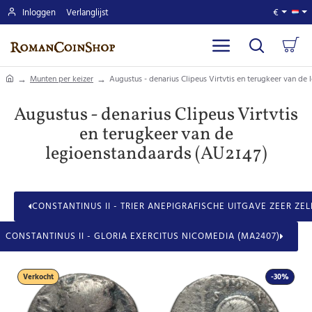
Inloggen
Verlanglijst
€
home
Munten per keizer
Augustus - denarius Clipeus Virtvtis en terugkeer van de
Augustus - denarius Clipeus Virtvtis
en terugkeer van de
legioenstandaards (AU2147)
CONSTANTINUS II - TRIER ANEPIGRAFISCHE UITGAVE ZEER ZE
CONSTANTINUS II - GLORIA EXERCITUS NICOMEDIA (MA2407)
Verkocht
-30%