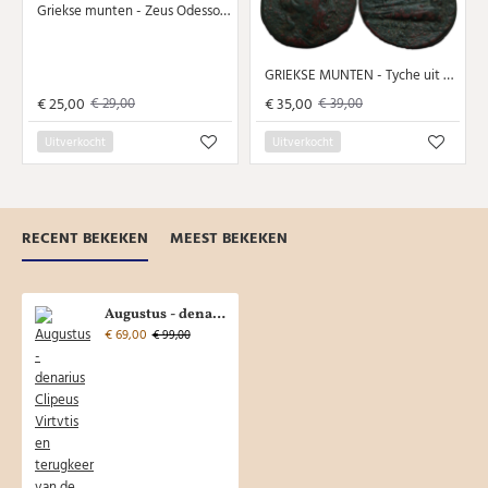
Griekse munten - Zeus Odessos (MA2420)
GRIEKSE MUNTEN - Tyche uit Arados keerzijde Poseidon (MA2419)
€ 25,00
€ 35,00
€ 29,00
€ 39,00
Uitverkocht
Uitverkocht
RECENT BEKEKEN
MEEST BEKEKEN
Augustus - denarius Clipeus Virtvtis en terugkeer van de legioenstandaards (AU2147)
€ 69,00
€ 99,00