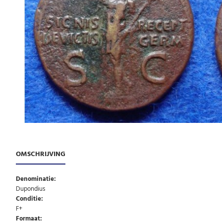
OMSCHRIJVING
Denominatie:
Dupondius
Conditie:
F+
Formaat: