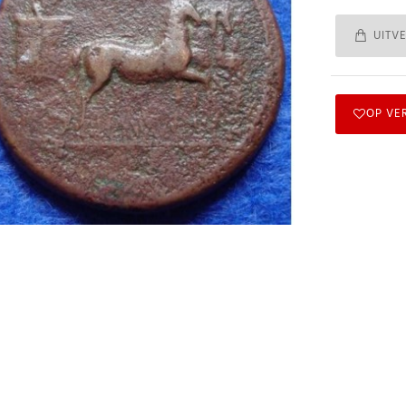
UITV
OP VE