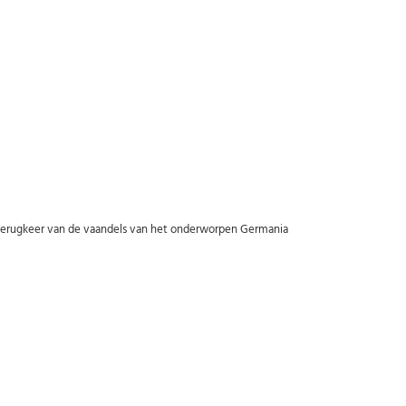
Abonneer u op onze nieuwsbrief
Schrijf u in voor onze gratis nieuwsbrief en ontvang wekelijks een
overzicht van de nieuwste munten en speciale aanbiedingen.
Uw
AANMELDEN
email
U kunt zich op elk moment weer afmelden via de nieuwsbrief.
Uw gegevens worden niet gedeeld met derden
Niet meer opnieuw tonen.
 terugkeer van de vaandels van het onderworpen Germania