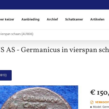
er keizer
Aanbieding
Archief
Schatkamer
Artikelen
ierspan schaars (AU1806)
S - Germanicus in vierspan sch
813)
€ 150
VERKOCH
Model:
Germ