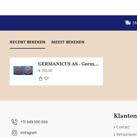
SN
RECENT BEKEKEN
MEEST BEKEKEN
GERMANICUS AS - Germanicus in vierspan schaars (AU1806)
€ 150,00
Klanten
+31 649 500 894
Contact
Instagram
Retournere