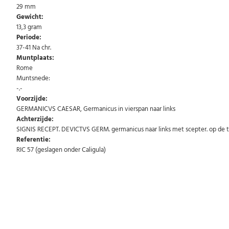
29 mm
Gewicht:
13,3 gram
Periode:
37-41 Na chr.
Muntplaats:
Rome
Muntsnede:
-.-
Voorzijde:
GERMANICVS CAESAR, Germanicus in vierspan naar links
Achterzijde:
SIGNIS RECEPT. DEVICTVS GERM. germanicus naar links met scepter. op de
Referentie:
RIC 57 (geslagen onder Caligula)