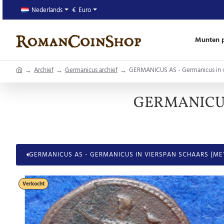
Nederlands
€
Euro
Munten p
home
Archief
Germanicus archief
GERMANICUS AS - Germanicus in v
GERMANICUS A
GERMANICUS AS - GERMANICUS IN VIERSPAN SCHAARS (ME1
Verkocht