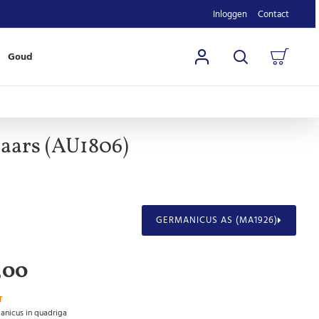
Inloggen
Contact
Goud
aars (AU1806)
GERMANICUS AS (MA1926)
,00
T
anicus in quadriga