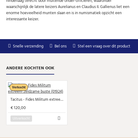
hinderlaag terecht door muitende onder-officieren, waaronder
U kunt zich op elk moment weer afmelden via de nieuwsbrief.
waarschijnlijk de latere keizers Aurelianus en Claudius II. Gallienus liet een
Uw gegevens worden niet gedeeld met derden
Niet meer opnieuw tonen.
enorme hoeveelheid munten slaan en is in numismatiek opzicht een
interessante keizer.
Snelle verzending
Bel ons
Stel een vraag over dit product
ANDERE KOCHTEN OOK
Verkocht
Tacitus - Fides Militum extreem zeldzame buste (01924)
€ 120,00
Uitverkocht