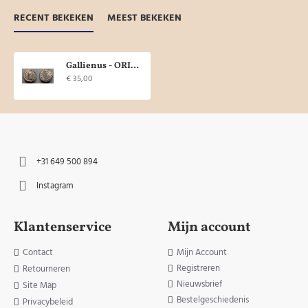
RECENT BEKEKEN
MEEST BEKEKEN
Gallienus - ORIENS mooie buste, niet in RIC! (JA2076)
€ 35,00
+31 649 500 894
Instagram
Klantenservice
Mijn account
Contact
Mijn Account
Registreren
Retourneren
Nieuwsbrief
Site Map
Bestelgeschiedenis
Privacybeleid