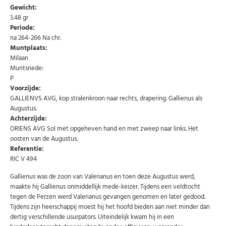
Gewicht:
3.48 gr
Periode:
na 264-266 Na chr.
Muntplaats:
Milaan
Muntsnede:
P
Voorzijde:
GALLIENVS AVG, kop stralenkroon naar rechts, drapering. Gallienus als
Augustus.
Achterzijde:
ORIENS AVG Sol met opgeheven hand en met zweep naar links. Het
oosten van de Augustus.
Abonneer u op onze nieuwsbrief
Referentie:
RIC V 494
Schrijf u in voor onze gratis nieuwsbrief en ontvang
wekelijks een overzicht van de nieuwste munten en
speciale aanbiedingen.
Gallienus was de zoon van Valerianus en toen deze Augustus werd,
maakte hij Gallienus onmiddellijk mede-keizer. Tijdens een veldtocht
Uw
tegen de Perzen werd Valerianus gevangen genomen en later gedood.
AANMELDEN
email
Tijdens zijn heerschappij moest hij het hoofd bieden aan niet minder dan
dertig verschillende usurpators. Uiteindelijk kwam hij in een