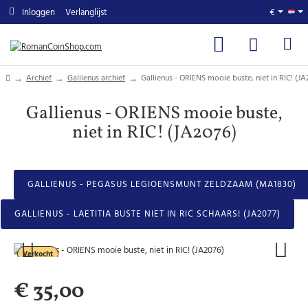
Inloggen
Verlanglijst
€
home
Archief
Gallienus archief
Gallienus - ORIENS mooie buste, niet in RIC! (JA
Gallienus - ORIENS mooie buste,
niet in RIC! (JA2076)
GALLIENUS - PEGASUS LEGIOENSMUNT ZELDZAAM (MA1830)
GALLIENUS - LAETITIA BUSTE NIET IN RIC SCHAARS! (JA2077)
Verkocht
€ 35,00