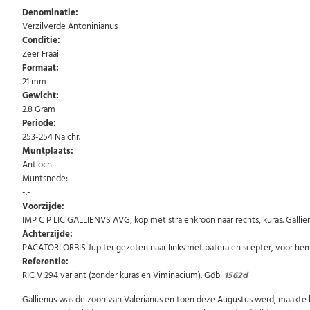
Denominatie:
Verzilverde Antoninianus
Conditie:
Zeer Fraai
Formaat:
21 mm
Gewicht:
2.8 Gram
Periode:
253-254 Na chr.
Muntplaats:
Antioch
Muntsnede:
-.-
Voorzijde:
IMP C P LIC GALLIENVS AVG, kop met stralenkroon naar rechts, kuras. Gallien
Achterzijde:
PACATORI ORBIS Jupiter gezeten naar links met patera en scepter, voor hem
Referentie:
RIC V 294 variant (zonder kuras en Viminacium). Göbl
1562d
Gallienus was de zoon van Valerianus en toen deze Augustus werd, maakte h