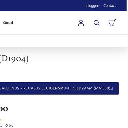
Inloggen
Contact
Goud
 (D1904)
GALLIENUS - PEGASUS LEGIOENSMUNT ZELDZAAM (MA1830)
00
T
ori Orbis