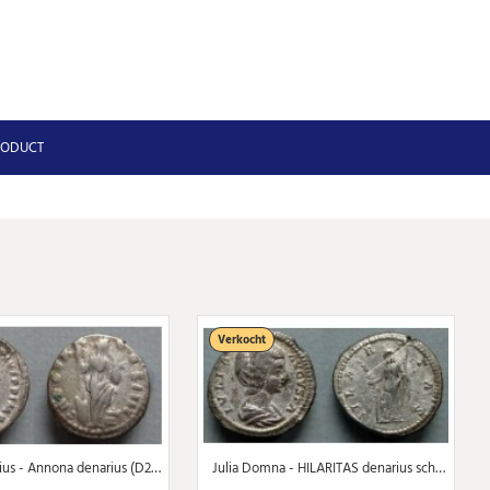
RODUCT
Verkocht
Antoninus Pius - Annona denarius (D2069)
Julia Domna - HILARITAS denarius schaars (D2066)