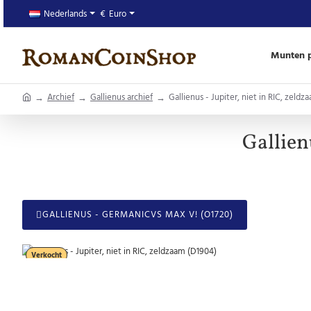
Nederlands
€
Euro
Munten p
home
Archief
Gallienus archief
Gallienus - Jupiter, niet in RIC, zeld
Gallien
GALLIENUS - GERMANICVS MAX V! (O1720)
Verkocht