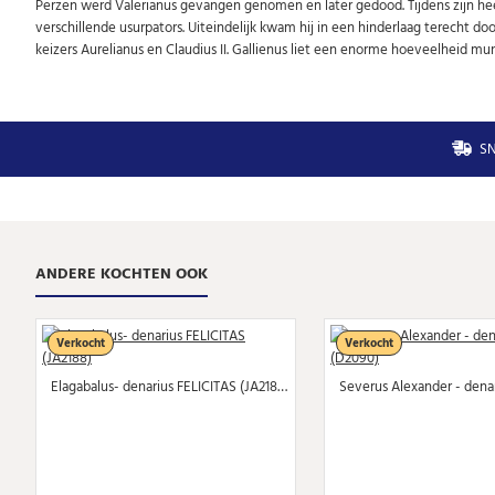
Perzen werd Valerianus gevangen genomen en later gedood. Tijdens zijn hee
verschillende usurpators. Uiteindelijk kwam hij in een hinderlaag terecht do
keizers Aurelianus en Claudius II. Gallienus liet een enorme hoeveelheid mun
SN
ANDERE KOCHTEN OOK
Verkocht
Verkocht
Elagabalus- denarius FELICITAS (JA2188)