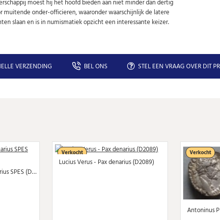
rschappij moest hij het hoofd bieden aan niet minder dan dertig
or muitende onder-officieren, waaronder waarschijnlijk de latere
ten slaan en is in numismatiek opzicht een interessante keizer.
ELLE VERZENDING
BEL ONS
STEL EEN VRAAG OVER DIT P
Verkocht
Verkocht
Lucius Verus - Pax denarius (D2089)
Severus Alexander - denarius SPES (D2090)