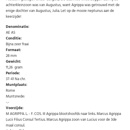
achterkleinzoon was van Augustus, want Agrippa was getrouwd met de
enige dochter van Augustus, Julia. Let op de mooie neptunus aan de
keerzijde!
Denominatie:
AE AS
Conditie:
Bijna zeer fraai
Formaat:
28 mm
Abonneer u op onze nieuwsbrief
Gewicht:
11,26 gram
Schrijf u in voor onze gratis nieuwsbrief en ontvang
Periode:
wekelijks een overzicht van de nieuwste munten en
speciale aanbiedingen.
37-41 Na chr.
Muntplaats:
Uw
AANMELDEN
Rome
email
Muntsnede:
-.-
Voorzijde:
U kunt zich op elk moment weer afmelden via de nieuwsbrief.
Uw gegevens worden niet gedeeld met derden
M AGRIPPA. L. - F. COS. III Agrippa blootshoofds naar links. Marcus Agrippa
Niet meer opnieuw tonen.
Lucii Filius Consul Tertius. Marcus Agrippa zoon van Lucius voor de 3de
maal consul.