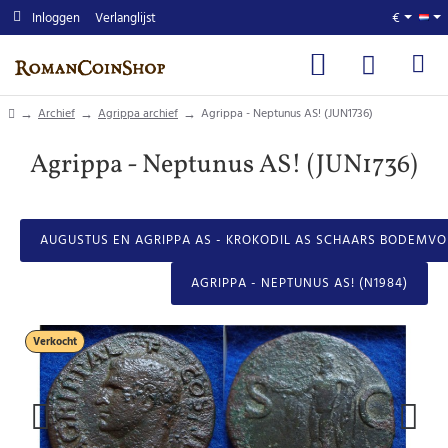
Inloggen
Verlanglijst
€
home
Archief
Agrippa archief
Agrippa - Neptunus AS! (JUN1736)
Agrippa - Neptunus AS! (JUN1736)
AUGUSTUS EN AGRIPPA AS - KROKODIL AS SCHAARS BODEMVON
AGRIPPA - NEPTUNUS AS! (N1984)
Verkocht