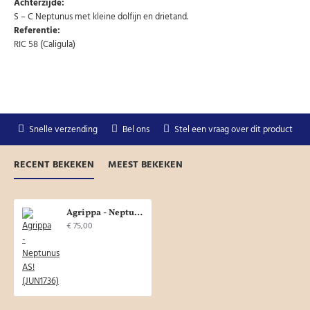
Achterzijde:
S – C Neptunus met kleine dolfijn en drietand.
Referentie:
RIC 58 (Caligula)
Snelle verzending
Bel ons
Stel een vraag over dit product
RECENT BEKEKEN
MEEST BEKEKEN
Agrippa - Neptunus AS! (JUN1736)
€ 75,00