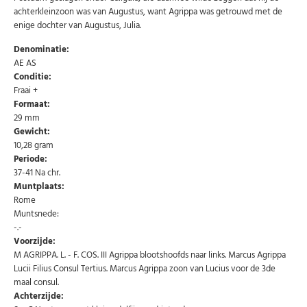
achterkleinzoon was van Augustus, want Agrippa was getrouwd met de
enige dochter van Augustus, Julia.
Denominatie:
AE AS
Conditie:
Fraai +
Formaat:
29 mm
Gewicht:
10,28 gram
Periode:
37-41 Na chr.
Muntplaats:
Rome
Muntsnede:
-.-
Abonneer u op onze nieuwsbrief
Voorzijde:
M AGRIPPA. L. - F. COS. III Agrippa blootshoofds naar links. Marcus Agrippa
Schrijf u in voor onze gratis nieuwsbrief en ontvang
Lucii Filius Consul Tertius. Marcus Agrippa zoon van Lucius voor de 3de
wekelijks een overzicht van de nieuwste munten en
speciale aanbiedingen.
maal consul.
Achterzijde:
Uw