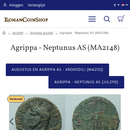
Inloggen
Verlanglijst
€
home
Archief
Agrippa archief
Agrippa - Neptunus AS (MA2148)
Agrippa - Neptunus AS (MA2148)
AUGUSTUS EN AGRIPPA AS - KROKODIL! (MA2132)
AGRIPPA - NEPTUNUS AS (JUL2110)
Verkocht