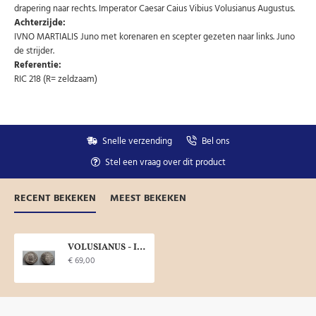
drapering naar rechts. Imperator Caesar Caius Vibius Volusianus Augustus.
Achterzijde:
IVNO MARTIALIS Juno met korenaren en scepter gezeten naar links. Juno
de strijder.
Referentie:
RIC 218 (R= zeldzaam)
Snelle verzending
Bel ons
Stel een vraag over dit product
RECENT BEKEKEN
MEEST BEKEKEN
VOLUSIANUS - IVNO MARTIALIS Antioch zeldzaam! (JA2026)
€ 69,00