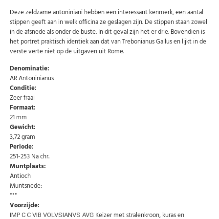
Deze zeldzame antoniniani hebben een interessant kenmerk, een aantal
stippen geeft aan in welk officina ze geslagen zijn. De stippen staan zowel
in de afsnede als onder de buste. In dit geval zijn het er drie. Bovendien is
het portret praktisch identiek aan dat van Trebonianus Gallus en lijkt in de
verste verte niet op de uitgaven uit Rome.
Denominatie:
AR Antoninianus
Conditie:
Abonneer u op onze nieuwsbrief
Zeer fraai
Formaat:
Schrijf u in voor onze gratis nieuwsbrief en ontvang
21 mm
wekelijks een overzicht van de nieuwste munten en
speciale aanbiedingen.
Gewicht:
3,72 gram
Uw
Periode:
AANMELDEN
email
251-253 Na chr.
Muntplaats:
Antioch
U kunt zich op elk moment weer afmelden via de nieuwsbrief.
Muntsnede:
Uw gegevens worden niet gedeeld met derden
Niet meer opnieuw tonen.
°°°
Voorzijde:
Keizer met stralenkroon, kuras en
IMP C C VIB VOLVSIANVS AVG