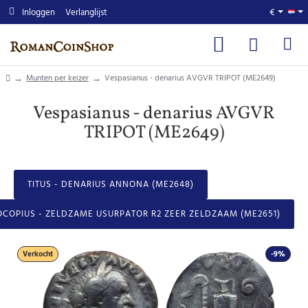
Inloggen
Verlanglijst
€
home
Munten per keizer
Vespasianus - denarius AVGVR TRIPOT (ME2649)
Vespasianus - denarius AVGVR
TRIPOT (ME2649)
TITUS - DENARIUS ANNONA (ME2648)
OCOPIUS - ZELDZAME USURPATOR R2 ZEER ZELDZAAM (ME2651)
Verkocht
-9%