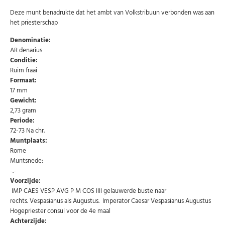
Deze munt benadrukte dat het ambt van Volkstribuun verbonden was aan
het priesterschap
Denominatie:
AR denarius
Conditie:
Ruim fraai
Formaat:
17 mm
Gewicht:
2,73 gram
Periode:
72-73 Na chr.
Muntplaats:
Rome
Muntsnede:
-.-
Voorzijde:
IMP CAES VESP AVG P M COS IIII gelauwerde buste naar
rechts. Vespasianus als Augustus. Imperator Caesar Vespasianus Augustus
Hogepriester consul voor de 4e maal
Achterzijde: