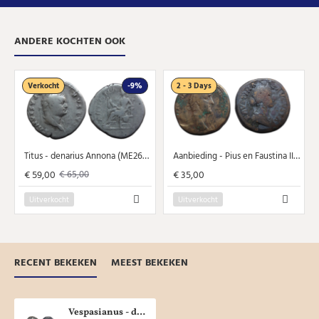
ANDERE KOCHTEN OOK
Verkocht
-9%
2 - 3 Days
Titus - denarius Annona (ME2648)
Aanbieding - Pius en Faustina II (ME2622)
€ 59,00
€ 35,00
€ 65,00
Uitverkocht
Uitverkocht
RECENT BEKEKEN
MEEST BEKEKEN
Vespasianus - denarius AVGVR TRIPOT (ME2649)