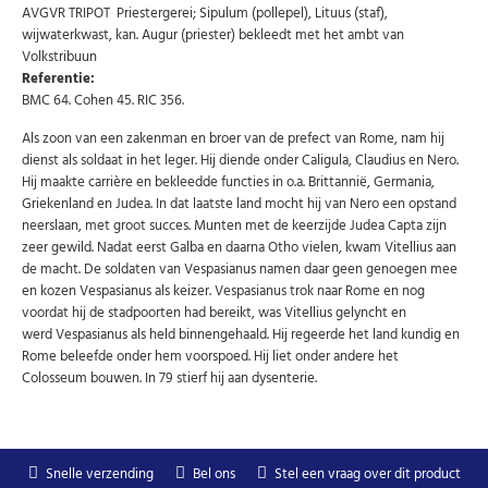
AVGVR TRIPOT Priestergerei; Sipulum (pollepel), Lituus (staf),
Abonneer u op onze nieuwsbrief
wijwaterkwast, kan. Augur (priester) bekleedt met het ambt van
Volkstribuun
Schrijf u in voor onze gratis nieuwsbrief en ontvang
wekelijks een overzicht van de nieuwste munten en
Referentie:
speciale aanbiedingen.
BMC 64. Cohen 45. RIC 356.
Uw
AANMELDEN
Als zoon van een zakenman en broer van de prefect van Rome, nam hij
email
dienst als soldaat in het leger. Hij diende onder Caligula, Claudius en Nero.
Hij maakte carrière en bekleedde functies in o.a. Brittannië, Germania,
Griekenland en Judea. In dat laatste land mocht hij van Nero een opstand
U kunt zich op elk moment weer afmelden via de nieuwsbrief.
Uw gegevens worden niet gedeeld met derden
neerslaan, met groot succes. Munten met de keerzijde Judea Capta zijn
Niet meer opnieuw tonen.
zeer gewild. Nadat eerst Galba en daarna Otho vielen, kwam Vitellius aan
de macht. De soldaten van Vespasianus namen daar geen genoegen mee
en kozen Vespasianus als keizer. Vespasianus trok naar Rome en nog
voordat hij de stadpoorten had bereikt, was Vitellius gelyncht en
werd Vespasianus als held binnengehaald. Hij regeerde het land kundig en
Rome beleefde onder hem voorspoed. Hij liet onder andere het
Colosseum bouwen. In 79 stierf hij aan dysenterie.
Snelle verzending
Bel ons
Stel een vraag over dit product