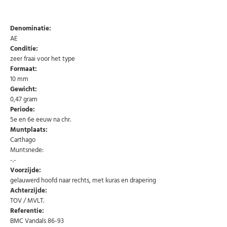
Choose Preferred Language
Denominatie:
AE
Nederlands
English
Conditie:
zeer fraai voor het type
Formaat:
10 mm
U kunt zich op elk moment weer afmelden via de nieuwsbrief.
Uw gegevens worden niet gedeeld met derden
Gewicht:
Niet meer opnieuw tonen.
0,47 gram
Periode:
5e en 6e eeuw na chr.
Muntplaats:
Carthago
Muntsnede:
-.-
Voorzijde:
gelauwerd hoofd naar rechts, met kuras en drapering
Achterzijde:
TOV / MVLT.
Referentie:
BMC Vandals 86-93