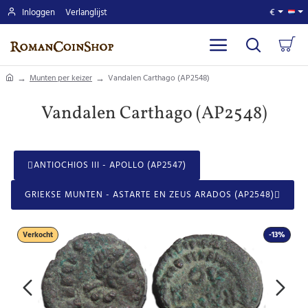
Inloggen
Verlanglijst
€
home
Munten per keizer
Vandalen Carthago (AP2548)
Vandalen Carthago (AP2548)
ANTIOCHIOS III - APOLLO (AP2547)
GRIEKSE MUNTEN - ASTARTE EN ZEUS ARADOS (AP2548)
Verkocht
-13%