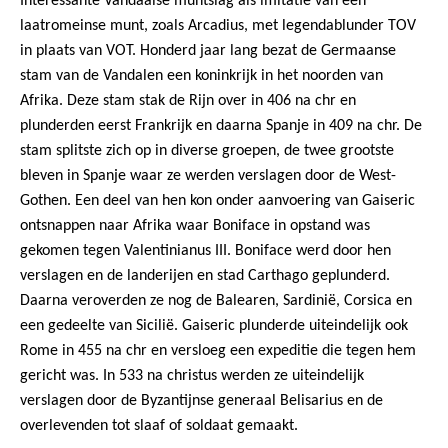
Interessante Vandaalse muntslag als imitatie van een
laatromeinse munt, zoals Arcadius, met legendablunder TOV
in plaats van VOT. Honderd jaar lang bezat de Germaanse
stam van de Vandalen een koninkrijk in het noorden van
Afrika. Deze stam stak de Rijn over in 406 na chr en
plunderden eerst Frankrijk en daarna Spanje in 409 na chr. De
stam splitste zich op in diverse groepen, de twee grootste
bleven in Spanje waar ze werden verslagen door de West-
Gothen. Een deel van hen kon onder aanvoering van Gaiseric
ontsnappen naar Afrika waar Boniface in opstand was
gekomen tegen Valentinianus III. Boniface werd door hen
verslagen en de landerijen en stad Carthago geplunderd.
Daarna veroverden ze nog de Balearen, Sardinië, Corsica en
een gedeelte van Sicilië. Gaiseric plunderde uiteindelijk ook
Abonneer u op onze nieuwsbrief
Rome in 455 na chr en versloeg een expeditie die tegen hem
Schrijf u in voor onze gratis nieuwsbrief en ontvang
gericht was. In 533 na christus werden ze uiteindelijk
wekelijks een overzicht van de nieuwste munten en
speciale aanbiedingen.
verslagen door de Byzantijnse generaal Belisarius en de
overlevenden tot slaaf of soldaat gemaakt.
Uw
AANMELDEN
email