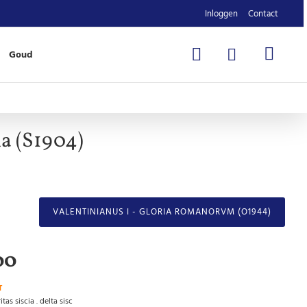
Inloggen
Contact
Goud
ia (S1904)
VALENTINIANUS I - GLORIA ROMANORVM (O1944)
00
T
itas siscia . delta sisc