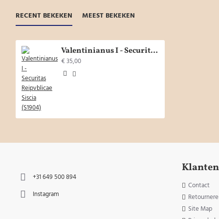
RECENT BEKEKEN
MEEST BEKEKEN
Valentinianus I - Securitas Reipvblicae Siscia (S1904)
€ 35,00
Klanten
+31 649 500 894
Contact
Instagram
Retournere
Site Map