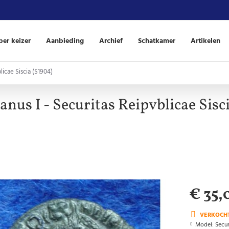
er keizer
Aanbieding
Archief
Schatkamer
Artikelen
licae Siscia (S1904)
anus I - Securitas Reipvblicae Sisc
€ 35,
VERKOCH
Model:
Secur