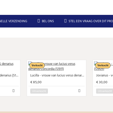
NELLE VERZENDING
BEL ONS
STEL EEN VRAAG OVER DIT PR
Verkocht
Verkocht
Faustina jr - FECUNDITAS denarius (S1912)
Lucilla - vrouw van lucius verus denarius Concordia (S1911)
€ 85,00
€ 30,00
Uitverkocht
Uitverkocht