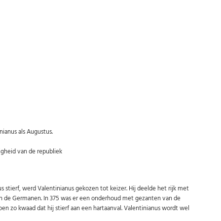
Abonneer u op onze nieuwsbrief
Schrijf u in voor onze gratis nieuwsbrief en ontvang wekelijks een
overzicht van de nieuwste munten en speciale aanbiedingen.
ianus als Augustus.
Uw
AANMELDEN
email
igheid van de republiek
U kunt zich op elk moment weer afmelden via de nieuwsbrief.
s stierf, werd Valentinianus gekozen tot keizer. Hij deelde het rijk met
Uw gegevens worden niet gedeeld met derden
Niet meer opnieuw tonen.
tegen de Germanen. In 375 was er een onderhoud met gezanten van de
n zo kwaad dat hij stierf aan een hartaanval. Valentinianus wordt wel