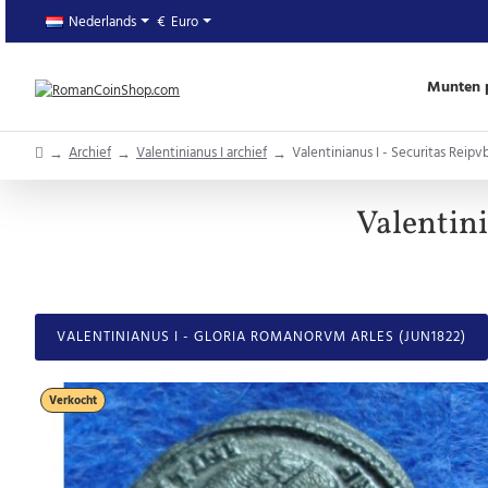
Nederlands
€
Euro
Munten p
home
Archief
Valentinianus I archief
Valentinianus I - Securitas Reipvb
Valentini
VALENTINIANUS I - GLORIA ROMANORVM ARLES (JUN1822)
Verkocht