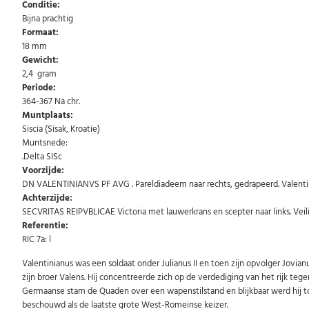
Conditie:
Bijna prachtig
Formaat:
18 mm
Gewicht:
2,4 gram
Periode:
364-367 Na chr.
Muntplaats:
Siscia (Sisak, Kroatie)
Muntsnede:
.Delta SISc
Voorzijde:
DN VALENTINIANVS PF AVG . Pareldiadeem naar rechts, gedrapeerd. Valentin
Achterzijde:
SECVRITAS REIPVBLICAE Victoria met lauwerkrans en scepter naar links. Veil
Referentie:
RIC 7a: l
Valentinianus was een soldaat onder Julianus II en toen zijn opvolger Jovianu
zijn broer Valens. Hij concentreerde zich op de verdediging van het rijk 
Germaanse stam de Quaden over een wapenstilstand en blijkbaar werd hij toe
beschouwd als de laatste grote West-Romeinse keizer.