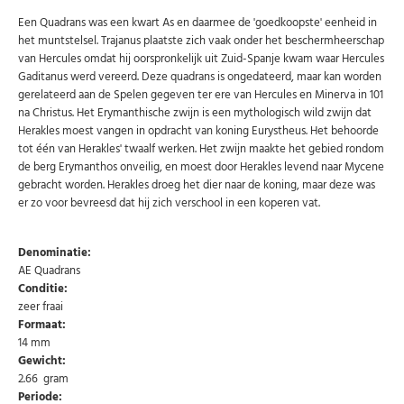
Een Quadrans was een kwart As en daarmee de 'goedkoopste' eenheid in
het muntstelsel. Trajanus plaatste zich vaak onder het beschermheerschap
van Hercules omdat hij oorspronkelijk uit Zuid-Spanje kwam waar Hercules
Gaditanus werd vereerd. Deze quadrans is ongedateerd, maar kan worden
gerelateerd aan de Spelen gegeven ter ere van Hercules en Minerva in 101
na Christus. Het Erymanthische zwijn is een mythologisch wild zwijn dat
Herakles moest vangen in opdracht van koning Eurystheus. Het behoorde
tot één van Herakles' twaalf werken. Het zwijn maakte het gebied rondom
de berg Erymanthos onveilig, en moest door Herakles levend naar Mycene
gebracht worden. Herakles droeg het dier naar de koning, maar deze was
er zo voor bevreesd dat hij zich verschool in een koperen vat.
Denominatie:
AE Quadrans
Conditie:
zeer fraai
Formaat:
14 mm
Gewicht:
2.66 gram
Periode: