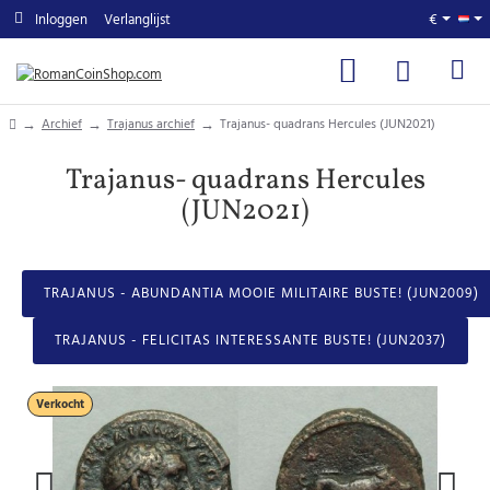
Inloggen
Verlanglijst
€
home
Archief
Trajanus archief
Trajanus- quadrans Hercules (JUN2021)
Trajanus- quadrans Hercules
(JUN2021)
TRAJANUS - ABUNDANTIA MOOIE MILITAIRE BUSTE! (JUN2009)
TRAJANUS - FELICITAS INTERESSANTE BUSTE! (JUN2037)
Verkocht