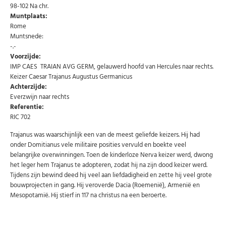
Abonneer u op onze nieuwsbrief
98-102 Na chr.
Muntplaats:
Schrijf u in voor onze gratis nieuwsbrief en ontvang
wekelijks een overzicht van de nieuwste munten en
Rome
speciale aanbiedingen.
Muntsnede:
-.-
Uw
AANMELDEN
email
Voorzijde:
IMP CAES TRAIAN AVG GERM, gelauwerd hoofd van Hercules naar rechts.
Keizer Caesar Trajanus Augustus Germanicus
Achterzijde:
U kunt zich op elk moment weer afmelden via de nieuwsbrief.
Uw gegevens worden niet gedeeld met derden
Everzwijn naar rechts
Niet meer opnieuw tonen.
Referentie:
RIC 702
Trajanus was waarschijnlijk een van de meest geliefde keizers. Hij had
onder Domitianus vele militaire posities vervuld en boekte veel
belangrijke overwinningen. Toen de kinderloze Nerva keizer werd, dwong
het leger hem Trajanus te adopteren, zodat hij na zijn dood keizer werd.
Tijdens zijn bewind deed hij veel aan liefdadigheid en zette hij veel grote
bouwprojecten in gang. Hij veroverde Dacia (Roemenië), Armenië en
Mesopotamië. Hij stierf in 117 na christus na een beroerte.