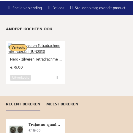
Snelle verzending
Bel ons
Stel een vraag over dit product
ANDERE KOCHTEN OOK
Verkocht
Nero - zilveren Tetradrachme met Adelaar! (JUN2013)
€ 79,00
Uitverkocht
RECENT BEKEKEN
MEEST BEKEKEN
Trajanus- quadrans Hercules (JUN2021)
€ 119,00