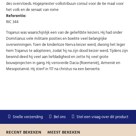
Uw gegevens worden niet gedeeld met derden
des overvloeds. Hogepriester volkstribuun consul voor de 6e maal voor
Niet meer opnieuw tonen.
het volk en de senaat van rome
Referentie:
RIC 344
Trajanus was waarschijnlijk een van de geliefdste keizers. Hij had onder
Domitianus vele militaire posities en boekte veel belangrijke
overwinningen. Toen de kinderloze Nerva keizer werd, dwong het leger
hem Trajanus te adopteren, zodat hij na zijn dood keizer werd. Tijdens zijn
bewind deed hij veel aan liefdadigheid en zette hij veel grote
bouwprojecten in gang. Hij veroverde Dacia (Roemenië), Armenië en
Mesopotamië. Hij stierf in 117 na christus na een beroerte.
Snelle verzending
Bel ons
Stel een vraag over dit product
RECENT BEKEKEN
MEEST BEKEKEN