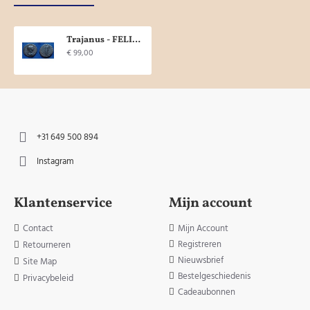
Trajanus - FELICITAS interessante buste niet in RIC! (Au1944)
€ 99,00
+31 649 500 894
Instagram
Klantenservice
Mijn account
Contact
Mijn Account
Registreren
Retourneren
Nieuwsbrief
Site Map
Bestelgeschiedenis
Privacybeleid
Cadeaubonnen