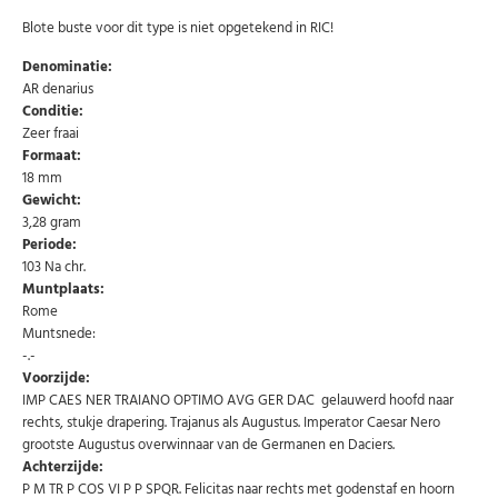
Blote buste voor dit type is niet opgetekend in RIC!
Denominatie:
AR denarius
Conditie:
Zeer fraai
Formaat:
18 mm
Gewicht:
3,28 gram
Periode:
103 Na chr.
Muntplaats:
Abonneer u op onze nieuwsbrief
Rome
Muntsnede:
Schrijf u in voor onze gratis nieuwsbrief en ontvang
wekelijks een overzicht van de nieuwste munten en
-.-
speciale aanbiedingen.
Voorzijde:
IMP CAES NER TRAIANO OPTIMO AVG GER DAC gelauwerd hoofd naar
Uw
AANMELDEN
email
rechts, stukje drapering. Trajanus als Augustus. Imperator Caesar Nero
grootste Augustus overwinnaar van de Germanen en Daciers.
Achterzijde:
U kunt zich op elk moment weer afmelden via de nieuwsbrief.
P M TR P COS VI P P SPQR. Felicitas naar rechts met godenstaf en hoorn