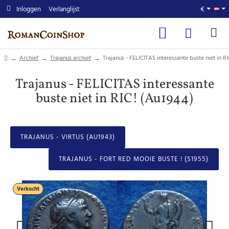
Inloggen
Verlanglijst
€
home
Archief
Trajanus archief
Trajanus - FELICITAS interessante buste niet in R
Trajanus - FELICITAS interessante
buste niet in RIC! (Au1944)
TRAJANUS - VIRTUS (AU1943)
TRAJANUS - FORT RED MOOIE BUSTE ! (S1955)
Verkocht