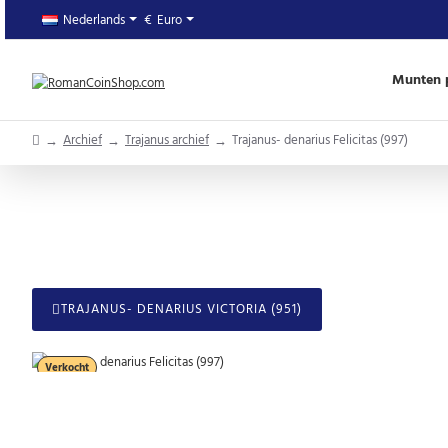
Nederlands
€
Euro
Munten p
home
Archief
Trajanus archief
Trajanus- denarius Felicitas (997)
TRAJANUS- DENARIUS VICTORIA (951)
Verkocht