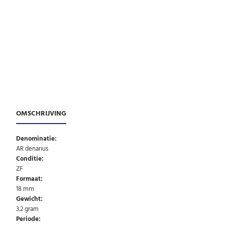
OMSCHRIJVING
Denominatie:
AR denarius
Conditie:
ZF
Formaat:
18 mm
Gewicht:
3.2 gram
Periode: