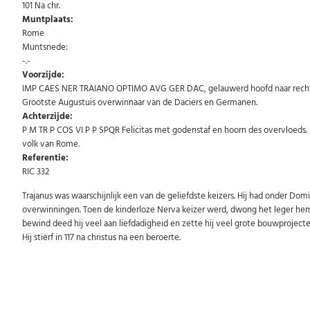
101 Na chr.
Muntplaats:
Rome
Muntsnede:
-.-
Voorzijde:
IMP CAES NER TRAIANO OPTIMO AVG GER DAC, gelauwerd hoofd naar rechts. T
Grootste Augustuis overwinnaar van de Daciers en Germanen.
Achterzijde:
P M TR P COS VI P P SPQR Felicitas met godenstaf en hoorn des overvloeds. 
volk van Rome.
Referentie:
RIC 332
Trajanus was waarschijnlijk een van de geliefdste keizers. Hij had onder Domi
overwinningen. Toen de kinderloze Nerva keizer werd, dwong het leger hem Tr
bewind deed hij veel aan liefdadigheid en zette hij veel grote bouwprojec
Hij stierf in 117 na christus na een beroerte.