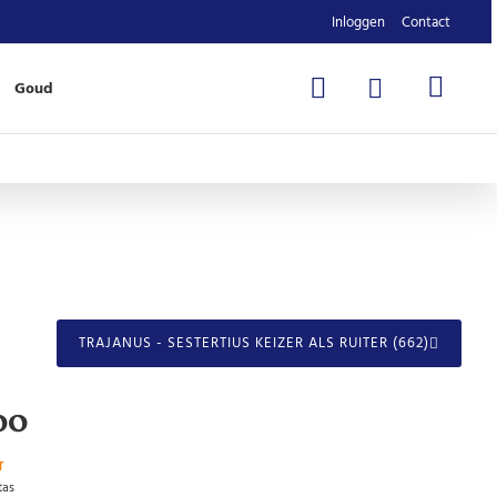
Inloggen
Contact
Goud
TRAJANUS - SESTERTIUS KEIZER ALS RUITER (662)
00
T
tas