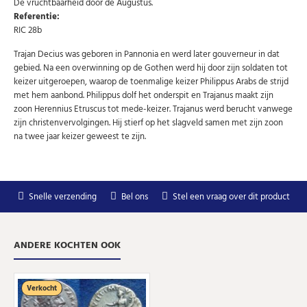
De vruchtbaarheid door de Augustus.
speciale aanbiedingen.
Referentie:
Uw
RIC 28b
AANMELDEN
email
Trajan Decius was geboren in Pannonia en werd later gouverneur in dat
gebied. Na een overwinning op de Gothen werd hij door zijn soldaten tot
U kunt zich op elk moment weer afmelden via de nieuwsbrief.
keizer uitgeroepen, waarop de toenmalige keizer Philippus Arabs de strijd
Uw gegevens worden niet gedeeld met derden
met hem aanbond. Philippus dolf het onderspit en Trajanus maakt zijn
Niet meer opnieuw tonen.
zoon Herennius Etruscus tot mede-keizer. Trajanus werd berucht vanwege
zijn christenvervolgingen. Hij stierf op het slagveld samen met zijn zoon
na twee jaar keizer geweest te zijn.
Snelle verzending
Bel ons
Stel een vraag over dit product
ANDERE KOCHTEN OOK
Verkocht