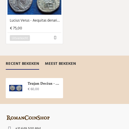
Lucius Verus - Aequitas denarius (N1961)
€ 75,00
Uitverkocht
RECENT BEKEKEN
MEEST BEKEKEN
Trajan Decius - Uberitas! (AP1821)
€ 60,00
+31 649 500 894