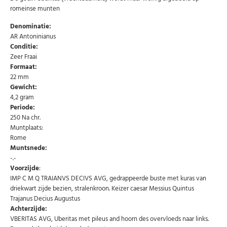
romeinse munten
Denominatie:
AR Antoninianus
Conditie:
Zeer Fraai
Formaat:
22 mm
Gewicht:
4,2 gram
Periode:
250 Na chr.
Muntplaats:
Rome
Muntsnede:
-.-
Voorzijde
:
IMP C M Q TRAIANVS DECIVS AVG, gedrappeerde buste met kuras van
driekwart zijde bezien, stralenkroon. Keizer caesar Messius Quintus
Abonneer u op onze nieuwsbrief
Trajanus Decius Augustus
Achterzijde:
Schrijf u in voor onze gratis nieuwsbrief en ontvang
VBERITAS AVG, Uberitas met pileus and hoorn des overvloeds naar links.
wekelijks een overzicht van de nieuwste munten en