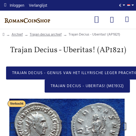
Inloggen
Verlanglijst
€
home
Archief
Trajan decius archief
Trajan Decius - Uberitas! (AP1821)
Trajan Decius - Uberitas! (AP1821)
TRAJAN DECIUS - GENIUS VAN HET ILLYRISCHE LEGER PRACHTIG!
TRAJAN DECIUS - UBERITAS! (ME1932)
Verkocht