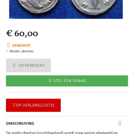
€ 60,00
VERKOCHT
Model:
uberitas
UITVERKOCHT
STEL EEN VRAAG
OP VERLANGLIJSTJE
OMSCHRIJVING
De godin Uberitas (vruchtbaarheid) wordt maar weinig afgebeeld op