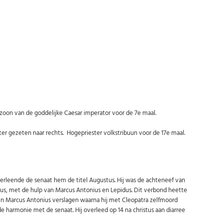
Abonneer u op onze nieuwsbrief
Schrijf u in voor onze gratis nieuwsbrief en ontvang wekelijks een
overzicht van de nieuwste munten en speciale aanbiedingen.
Uw
AANMELDEN
email
U kunt zich op elk moment weer afmelden via de nieuwsbrief.
Uw gegevens worden niet gedeeld met derden
Niet meer opnieuw tonen.
 zoon van de goddelijke Caesar imperator voor de 7e maal.
 gezeten naar rechts. Hogepriester volkstribuun voor de 17e maal.
 verleende de senaat hem de titel Augustus. Hij was de achteneef van
us, met de hulp van Marcus Antonius en Lepidus. Dit verbond heette
t en Marcus Antonius verslagen waarna hij met Cleopatra zelfmoord
e harmonie met de senaat. Hij overleed op 14 na christus aan diarree