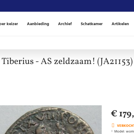
er keizer
Aanbieding
Archief
Schatkamer
Artikelen
Tiberius - AS zeldzaam! (JA21153)
€ 179
VERKOCH
Model:
woma