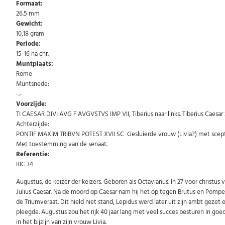
Formaat:
26.5 mm
Gewicht:
10,18 gram
Periode:
15-16 na chr.
Muntplaats:
Rome
Muntsnede:
-.-
Voorzijde:
TI CAESAR DIVI AVG F AVGVSTVS IMP VII, Tiberius naar links. Tiberius Caesar
Achterzijde:
PONTIF MAXIM TRIBVN POTEST XVII SC Gesluierde vrouw (Livia?) met scepter
Met toestemming van de senaat.
Referentie:
RIC 34
Augustus, de keizer der keizers. Geboren als Octavianus. In 27 voor christus
Julius Caesar. Na de moord op Caesar nam hij het op tegen Brutus en Pompe
de Triumveraat. Dit hield niet stand, Lepidus werd later uit zijn ambt geze
pleegde. Augustus zou het rijk 40 jaar lang met veel succes besturen in goed
in het bijzijn van zijn vrouw Livia.