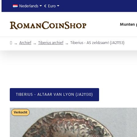
Nederlands
€
Euro
Munten p
home
Archief
Tiberius archief
Tiberius - AS zeldzaam! (JA21153)
TIBERIUS - ALTAAR VAN LYON (JA21130)
Verkocht