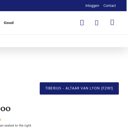
Inloggen
Contact
Goud
TIBERIUS - ALTAAR VAN LYON (F2181)
,00
T
n seated to the right