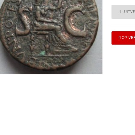
UITV
OP VE