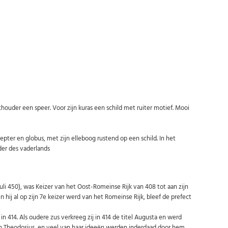
Abonneer u op onze nieuwsbrief
Schrijf u in voor onze gratis nieuwsbrief en ontvang wekelijks een
overzicht van de nieuwste munten en speciale aanbiedingen.
Uw
AANMELDEN
email
uder een speer. Voor zijn kuras een schild met ruiter motief. Mooi
U kunt zich op elk moment weer afmelden via de nieuwsbrief.
Uw gegevens worden niet gedeeld met derden
Niet meer opnieuw tonen.
pter en globus, met zijn elleboog rustend op een schild. In het
der des vaderlands
 juli 450), was Keizer van het Oost-Romeinse Rijk van 408 tot aan zijn
 hij al op zijn 7e keizer werd van het Romeinse Rijk, bleef de prefect
n 414. Als oudere zus verkreeg zij in 414 de titel Augusta en werd
 dan Theodosius, en veel van haar ideeën werden inderdaad door hem