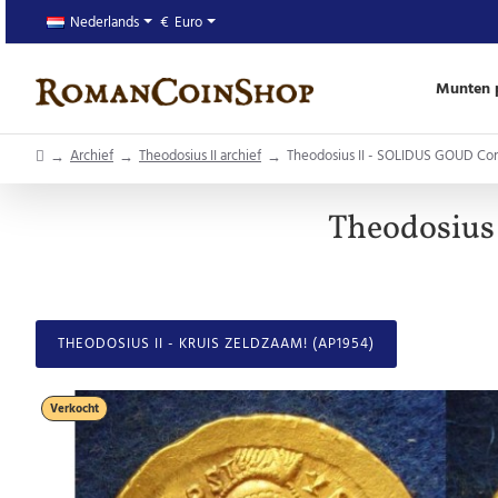
Nederlands
€
Euro
Munten p
home
Archief
Theodosius II archief
Theodosius II - SOLIDUS GOUD Con
Theodosius
THEODOSIUS II - KRUIS ZELDZAAM! (AP1954)
Verkocht