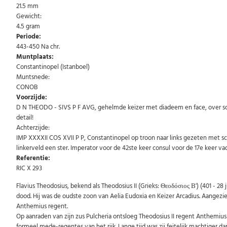
21.5 mm
Gewicht:
4.5 gram
Periode:
443-450 Na chr.
Muntplaats:
Constantinopel (Istanboel)
Muntsnede:
CONOB
Voorzijde:
D N THEODO - SIVS P F AVG, gehelmde keizer met diadeem en face, over scho
detail!
Achterzijde:
IMP XXXXII COS XVII P P, Constantinopel op troon naar links gezeten met sce
linkerveld een ster. Imperator voor de 42ste keer consul voor de 17e keer va
Referentie:
RIC X 293
Flavius Theodosius, bekend als Theodosius II (Grieks: Θεοδόσιος Β') (401 - 28
dood. Hij was de oudste zoon van Aelia Eudoxia en Keizer Arcadius. Aangezien
Anthemius regent.
Op aanraden van zijn zus Pulcheria ontsloeg Theodosius II regent Anthemius i
formeel mede-regentes van het rijk. Lange tijd was zij feitelijk machtiger