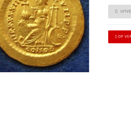
UITV
OP VE