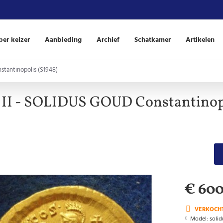
er keizer
Aanbieding
Archief
Schatkamer
Artikelen
stantinopolis (S1948)
 II - SOLIDUS GOUD Constantinopo
€ 60
VERKOCH
Model:
soli