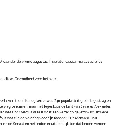
Abonneer u op onze nieuwsbrief
Schrijf u in voor onze gratis nieuwsbrief en ontvang wekelijks een
overzicht van de nieuwste munten en speciale aanbiedingen.
Uw
AANMELDEN
email
U kunt zich op elk moment weer afmelden via de nieuwsbrief.
Uw gegevens worden niet gedeeld met derden
Niet meer opnieuw tonen.
lexander de vrome augustus. Imperator caeasar marcus aurelius
f altaar. Gezondheid voor het volk.
erheven toen die nog keizer was. Zijn populariteit groeide gestaag en
 te weg te ruimen, maar het leger koos de kant van Severus Alexander
 Het was sinds Marcus Aurelius dat een keizer zo geliefd was vanwege
le fout was zijn de verering voor zijn moeder Julia Mamaea. Haar
r en de Senaat en het leidde er uiteindelijk toe dat beiden werden