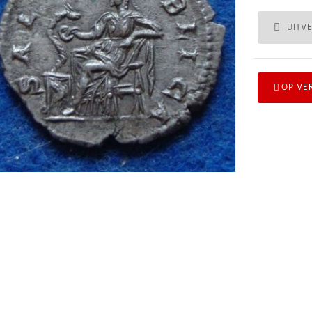
UITV
OP VE