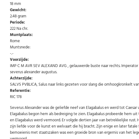
18 mm
Gewicht:
2.48 gram
Periode:
222 Na chr.
Muntplaats:
Rome
Muntsnede:
-.-
Voorzijde:
IMP C M AVR SEV ALEXAND AVG , gelauwerde buste naar rechts. Imperator A
severus alexander augustus.
Achterzijde:
SALVS PVBLICA, Salus naar links gezeten voor slang die omhoogkronkelt vana
Referentie:
RIC 178
Severus Alexander was de geliefde neef van Elagabalus en werd tot Caesar v
Elagabalus begon hem als bedreiging te zien. Elagabalus probeerde hem uit
en Elagabalus werd vermoord. Er volgde dertien jaar van betrekkelijke rust.
zijn liefde voor de kunst en welvaart die hij bracht. Zijn enige en later fata
bemoeienis met staatszaken was een groeide bron van ergernis van het lege
vermoord.