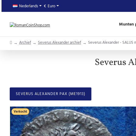
Nederlands
€
Euro
Munten p
home
Archief
Severus Alexander archief
Severus Alexander - SALUS m
Severus A
SEVERUS ALEXANDER PAX (ME1913)
Verkocht