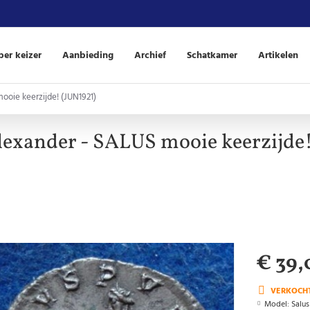
er keizer
Aanbieding
Archief
Schatkamer
Artikelen
ooie keerzijde! (JUN1921)
lexander - SALUS mooie keerzijde!
€ 39,
VERKOCH
Model:
Salus