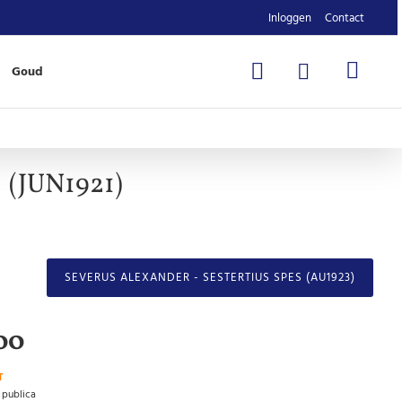
Inloggen
Contact
Goud
 (JUN1921)
SEVERUS ALEXANDER - SESTERTIUS SPES (AU1923)
00
T
 publica