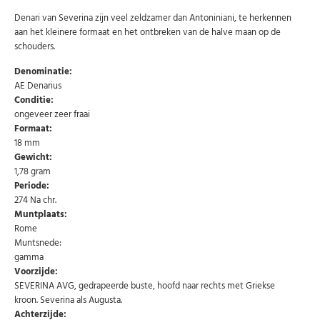
Denari van Severina zijn veel zeldzamer dan Antoniniani, te herkennen
aan het kleinere formaat en het ontbreken van de halve maan op de
schouders.
Denominatie:
AE Denarius
Conditie:
ongeveer zeer fraai
Formaat:
18 mm
Gewicht:
1,78 gram
Periode:
274 Na chr.
Muntplaats:
Rome
Muntsnede:
gamma
Abonneer u op onze nieuwsbrief
Voorzijde:
SEVERINA AVG, gedrapeerde buste, hoofd naar rechts met Griekse
Schrijf u in voor onze gratis nieuwsbrief en ontvang
wekelijks een overzicht van de nieuwste munten en
kroon. Severina als Augusta.
speciale aanbiedingen.
Achterzijde: