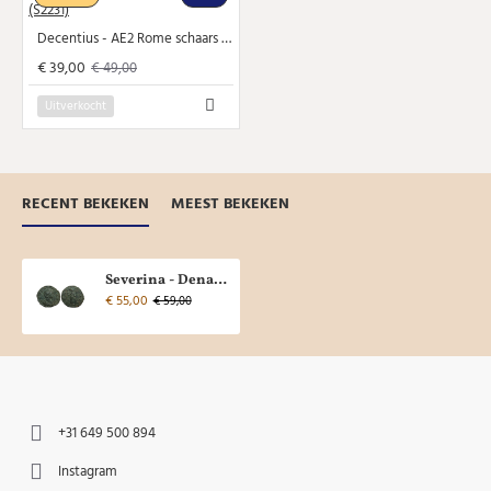
Decentius - AE2 Rome schaars (S2231)
€ 39,00
€ 49,00
Uitverkocht
RECENT BEKEKEN
MEEST BEKEKEN
Severina - Denarius ZELDZAAM (O2303)
€ 55,00
€ 59,00
+31 649 500 894
Instagram