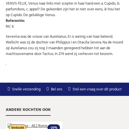
VENVS FELIX, Venus naar links met scepter in haar hand een a. Cupido, b.
Uw
AANMELDEN
email
parfumdoos, c. appel? De geleerden zijn het er niet over eens, ik hou het
op Cupido. De gelukkige Venus.
Referentie:
U kunt zich op elk moment weer afmelden via de nieuwsbrief.
RIC 6
Uw gegevens worden niet gedeeld met derden
Niet meer opnieuw tonen.
Severina was de vrouw van Aurelianus. Er is weinig van haar bekend.
Wellicht was zij de dochter van Philippus I en Otacilia Severa. Na de moord
op Aurelianus zou zij nog 3 maanden geregeerd hebben tot aan de
machtsovername door Tacitus. In 274 werd zij verheven tot keizerin.
.
Snelle verzending
Bel ons
Stel een vraag over dit product
ANDERE KOCHTEN OOK
Verkocht
-20%