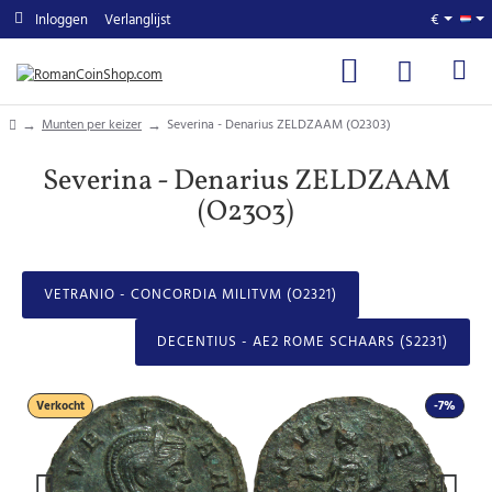
Inloggen
Verlanglijst
€
home
Munten per keizer
Severina - Denarius ZELDZAAM (O2303)
Severina - Denarius ZELDZAAM
(O2303)
VETRANIO - CONCORDIA MILITVM (O2321)
DECENTIUS - AE2 ROME SCHAARS (S2231)
Verkocht
-7%