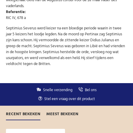
vaderlands.
Referentie:
RIC IV, 678 a
Septimius Severus werd keizer na een bloedige periode waarin in twee
jaar 5 keizers het loodje legden. Na de moord op Pertinax zag Septimius
zijn kans schoon. Hij vermoordde de zittende keizer Didius Julianus en
greep de macht. Septimius Severus was geboren in Libië en had vrienden
in de hoogste kringen. Septimius herstelde de orde, versloeg nog wat
usurpators, en werd verwelkomd als een held. Hij stierf tijdens een
veldtocht tegen de Britten.
Snelle verzending
Bel ons
Stel een vraag over dit product
RECENT BEKEKEN
MEEST BEKEKEN