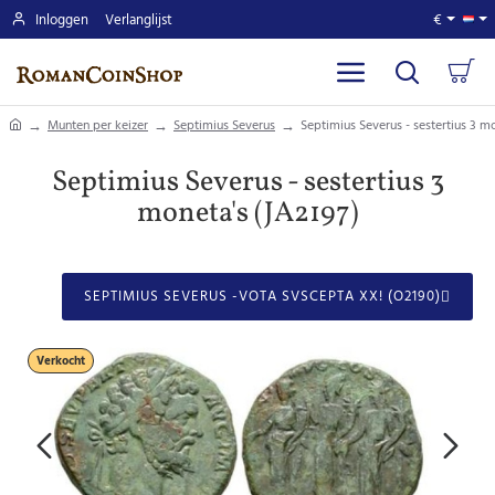
Inloggen
Verlanglijst
€
home
Munten per keizer
Septimius Severus
Septimius Severus - sestertius 3 m
Septimius Severus - sestertius 3
moneta's (JA2197)
SEPTIMIUS SEVERUS -VOTA SVSCEPTA XX! (O2190)
Verkocht