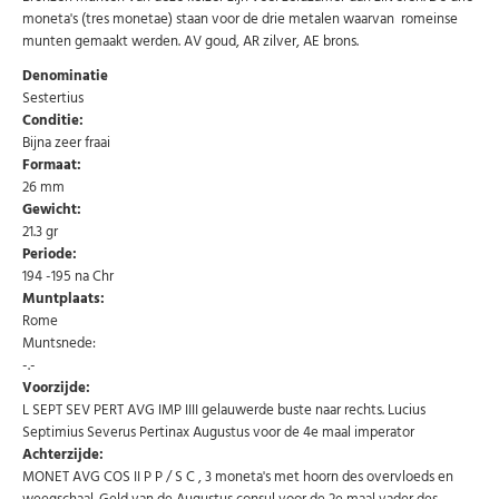
moneta's (tres monetae) staan voor de drie metalen waarvan romeinse
munten gemaakt werden. AV goud, AR zilver, AE brons.
Denominatie
Sestertius
Conditie:
Bijna zeer fraai
Formaat:
26 mm
Gewicht:
21.3 gr
Periode:
Abonneer u op onze nieuwsbrief
194 -195 na Chr
Muntplaats:
Schrijf u in voor onze gratis nieuwsbrief en ontvang
Rome
wekelijks een overzicht van de nieuwste munten en
Muntsnede:
speciale aanbiedingen.
-.-
Uw
Voorzijde:
AANMELDEN
email
L SEPT SEV PERT AVG IMP IIII gelauwerde buste naar rechts. Lucius
Septimius Severus Pertinax Augustus voor de 4e maal imperator
Achterzijde:
U kunt zich op elk moment weer afmelden via de nieuwsbrief.
MONET AVG COS II P P / S C , 3 moneta's met hoorn des overvloeds en
Uw gegevens worden niet gedeeld met derden
weegschaal. Geld van de Augustus consul voor de 2e maal vader des
Niet meer opnieuw tonen.