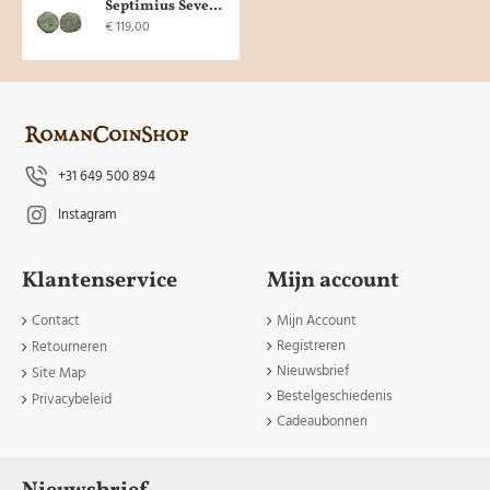
Septimius Severus - sestertius 3 moneta's (JA2197)
€ 119,00
+31 649 500 894
Instagram
Klantenservice
Mijn account
Contact
Mijn Account
Registreren
Retourneren
Nieuwsbrief
Site Map
Bestelgeschiedenis
Privacybeleid
Cadeaubonnen