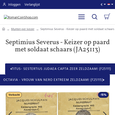
Inloggen
Verlanglijst
€
home
Munten per keizer
Septimius Severus - Keizer op paard met soldaat schaars 
Septimius Severus - Keizer op paard
met soldaat schaars (JA25113)
TITUS- SESTERTIUS JUDAEA CAPTA ZEER ZELDZAAM! (F25111)
OCTAVIA - VROUW VAN NERO EXTREEM ZELDZAAM! (F25115)
Verkocht
-15%