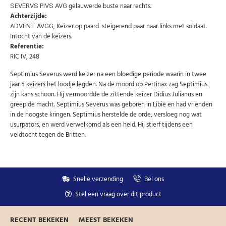
AANMELDEN
gelauwerde buste naar rechts.
SEVERVS PIVS AVG
email
Achterzijde:
, Keizer op paard steigerend paar naar links met soldaat.
ADVENT AVGG
Intocht van de keizers.
U kunt zich op elk moment weer afmelden via de nieuwsbrief.
Uw gegevens worden niet gedeeld met derden
Referentie:
Niet meer opnieuw tonen.
RIC IV, 248
Septimius Severus werd keizer na een bloedige periode waarin in twee
jaar 5 keizers het loodje legden. Na de moord op Pertinax zag Septimius
zijn kans schoon. Hij vermoordde de zittende keizer Didius Julianus en
greep de macht. Septimius Severus was geboren in Libië en had vrienden
in de hoogste kringen. Septimius herstelde de orde, versloeg nog wat
usurpators, en werd verwelkomd als een held. Hij stierf tijdens een
veldtocht tegen de Britten.
Snelle verzending
Bel ons
Stel een vraag over dit product
RECENT BEKEKEN
MEEST BEKEKEN