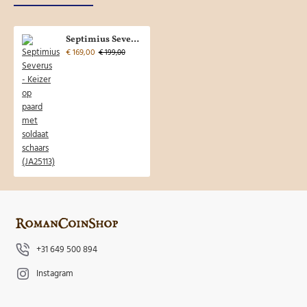
Septimius Severus - Keizer op paard met soldaat schaars (JA25113)
€ 169,00
€ 199,00
+31 649 500 894
Instagram