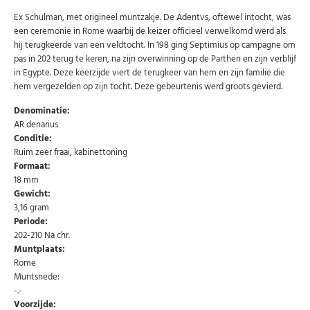
Ex Schulman, met origineel muntzakje. De Adentvs, oftewel intocht, was
een ceremonie in Rome waarbij de keizer officieel verwelkomd werd als
hij terugkeerde van een veldtocht. In 198 ging Septimius op campagne om
pas in 202 terug te keren, na zijn overwinning op de Parthen en zijn verblijf
in Egypte. Deze keerzijde viert de terugkeer van hem en zijn familie die
hem vergezelden op zijn tocht. Deze gebeurtenis werd groots gevierd.
Denominatie:
AR denarius
Conditie:
Ruim zeer fraai, kabinettoning
Formaat:
18 mm
Gewicht:
3,16 gram
Periode:
202-210 Na chr.
Abonneer u op onze nieuwsbrief
Muntplaats:
Rome
Schrijf u in voor onze gratis nieuwsbrief en ontvang
wekelijks een overzicht van de nieuwste munten en
Muntsnede:
speciale aanbiedingen.
-.-
Voorzijde:
Uw