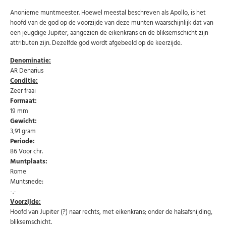
Anonieme muntmeester. Hoewel meestal beschreven als Apollo, is het
hoofd van de god op de voorzijde van deze munten waarschijnlijk dat van
een jeugdige Jupiter, aangezien de eikenkrans en de bliksemschicht zijn
attributen zijn. Dezelfde god wordt afgebeeld op de keerzijde.
Denominatie:
AR Denarius
Conditie:
Zeer fraai
Formaat:
19 mm
Abonneer u op onze nieuwsbrief
Gewicht:
3,91 gram
Schrijf u in voor onze gratis nieuwsbrief en ontvang
Periode:
wekelijks een overzicht van de nieuwste munten en
speciale aanbiedingen.
86 Voor chr.
Muntplaats:
Uw
Rome
AANMELDEN
email
Muntsnede:
-.-
Voorzijde:
U kunt zich op elk moment weer afmelden via de nieuwsbrief.
Uw gegevens worden niet gedeeld met derden
Hoofd van Jupiter (?) naar rechts, met eikenkrans; onder de halsafsnijding,
Niet meer opnieuw tonen.
bliksemschicht.