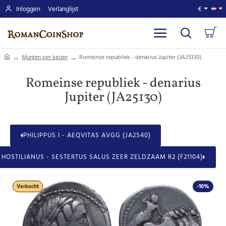
Inloggen
Verlanglijst
€
home
Munten per keizer
Romeinse republiek - denarius Jupiter (JA25130)
Romeinse republiek - denarius
Jupiter (JA25130)
PHILIPPUS I - AEQVITAS AVGG (JA2540)
HOSTILIANUS - SESTERTUS SALUS ZEER ZELDZAAM R2 (F21104)
Verkocht
-10%