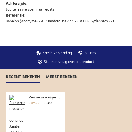
Achterzijde:
Jupiter in vierspan naar rechts
Referentie:
Babelon (Anonyme) 226. Crawford 350A/2. RBW 1333. Sydenham 723.
Snelle verzending
Bel ons
Stel een vraag over dit product
RECENT BEKEKEN
MEEST BEKEKEN
Romeinse republiek - denarius Jupiter (JA25130)
€ 89,00
€ 99,00