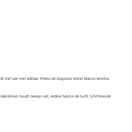
Abonneer u op onze nieuwsbrief
t staf vast met adelaar. Probus als Augustus. Keizer Marcus Aurelius
Schrijf u in voor onze gratis nieuwsbrief en ontvang wekelijks een
overzicht van de nieuwste munten en speciale aanbiedingen.
tralenkroon, houdt zweep vast, andere hand in de lucht. Schitterende
Uw
AANMELDEN
email
U kunt zich op elk moment weer afmelden via de nieuwsbrief.
Uw gegevens worden niet gedeeld met derden