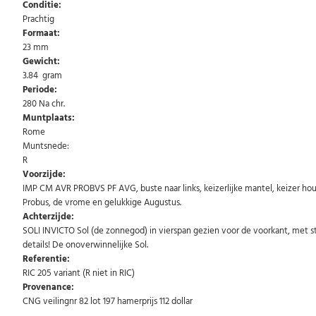
Conditie:
Prachtig
Formaat:
23 mm
Gewicht:
3.84 gram
Periode:
280 Na chr.
Muntplaats:
Rome
Muntsnede:
R
Voorzijde:
IMP CM AVR PROBVS PF AVG, buste naar links, keizerlijke mantel, keizer houd
Probus, de vrome en gelukkige Augustus.
Achterzijde:
SOLI INVICTO Sol (de zonnegod) in vierspan gezien voor de voorkant, met s
details! De onoverwinnelijke Sol.
Referentie:
RIC 205 variant (R niet in RIC)
Provenance:
CNG veilingnr 82 lot 197 hamerprijs 112 dollar