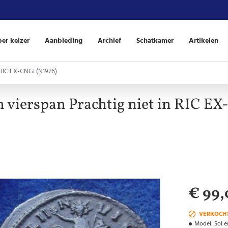
er keizer
Aanbieding
Archief
Schatkamer
Artikelen
n RIC EX-CNG! (N1976)
in vierspan Prachtig niet in RIC E
€ 99,
VERKOCH
Model:
Sol 