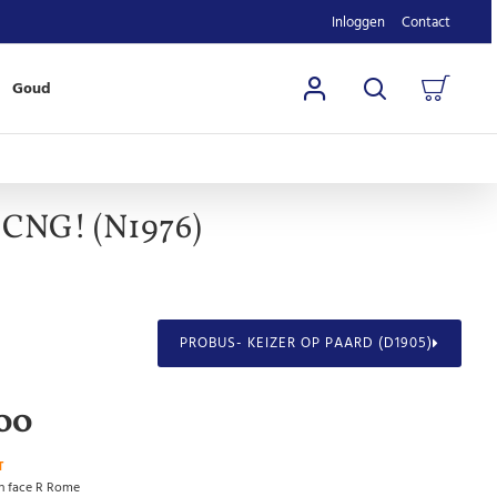
Inloggen
Contact
Goud
X-CNG! (N1976)
PROBUS- KEIZER OP PAARD (D1905)
00
T
en face R Rome