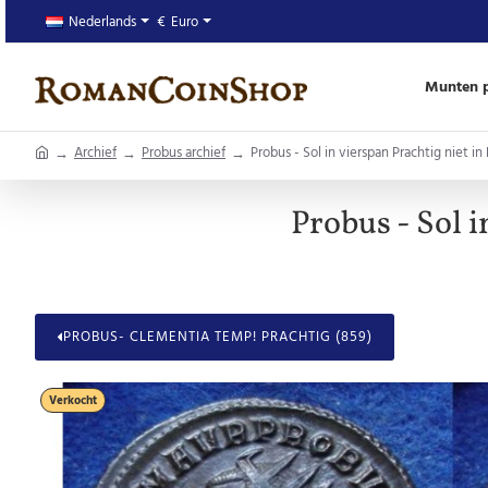
Nederlands
€
Euro
Munten p
home
Archief
Probus archief
Probus - Sol in vierspan Prachtig niet i
Probus - Sol 
PROBUS- CLEMENTIA TEMP! PRACHTIG (859)
Verkocht