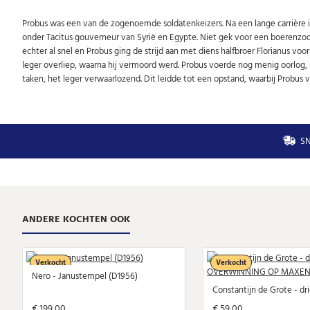
Probus was een van de zogenoemde soldatenkeizers. Na een lange carrière in
onder Tacitus gouverneur van Syrië en Egypte. Niet gek voor een boerenzoon 
echter al snel en Probus ging de strijd aan met diens halfbroer Florianus voor
leger overliep, waarna hij vermoord werd. Probus voerde nog menig oorlog, m
taken, het leger verwaarlozend. Dit leidde tot een opstand, waarbij Probus
SN
ANDERE KOCHTEN OOK
Verkocht
Verkocht
Nero - Janustempel (D1956)
€ 199,00
€ 59,00