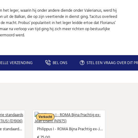
Niet meer opnieuw tonen.
 het leger, waarin hij onder andere diende onder Valerianus, werd hij
uit de Balkan, die op zijn veertiende in dienst ging. Tacitus overleed
 de macht. Probus’ populariteit in het leger leidde ertoe dat Florianus’
aar na verloop van tijd ging hij zich meer richten op bestuurlijke
 vermoord werd.
ELLE VERZENDING
BEL ONS
STEL EEN VRAAG OVER DIT P
Verkocht
Constantijn de Grote - drie standaards OVERWINNING OP MAXENTIUS! (D1906)
Philippus I - ROMA Bijna Prachtig ex-Jean Elsen! (N1975)
€ 75,00