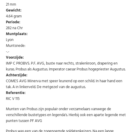
21 mm
Gewicht:
4.64 gram
Periode:
282 na Chr
Muntplaats:
Lyon
Muntsnede:
-.-
Voorzijde:
IMP C PROBVS. P.F. AVG, buste naar rechts, stralenkroon, drapering en
kuras. Probus als Augustus. Imperator caesar Probus hogepriester Augustus.
Achterzijde:
COMES AVG Minerva met speer leunend op een schild. In haar hand een
tak. A in linkerveld. De metgezel van de augustus.
Referentie:
RIC V 115
Munten van Probus zijn populair onder verzamelaars vanwege de
verschillende bustetypes en legenda's. Hierbij ook een aparte legende met
punten tussen PF AVG
Probus was een van de zogenoemde soldatenkeizers. Na een lange