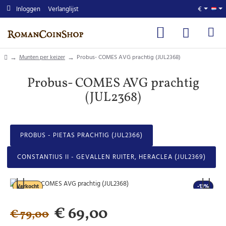
Inloggen
Verlanglijst
€
home
Munten per keizer
Probus- COMES AVG prachtig (JUL2368)
Probus- COMES AVG prachtig
(JUL2368)
PROBUS - PIETAS PRACHTIG (JUL2366)
CONSTANTIUS II - GEVALLEN RUITER, HERACLEA (JUL2369)
Verkocht
-13%
€ 69,00
€ 79,00