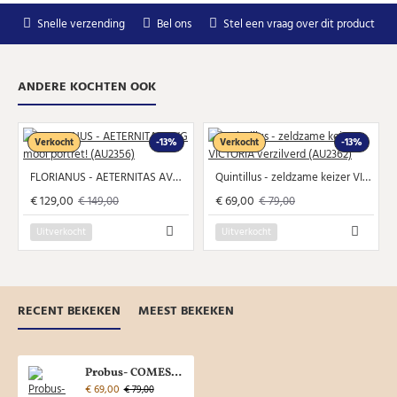
Snelle verzending
Bel ons
Stel een vraag over dit product
ANDERE KOCHTEN OOK
Verkocht
-13%
Verkocht
-13%
FLORIANUS - AETERNITAS AVG mooi portret! (AU2356)
Quintillus - zeldzame keizer VICTORIA verzilverd (AU2362)
€ 129,00
€ 69,00
€ 149,00
€ 79,00
Uitverkocht
Uitverkocht
RECENT BEKEKEN
MEEST BEKEKEN
Probus- COMES AVG prachtig (JUL2368)
€ 69,00
€ 79,00