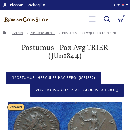
Inloggen
Verlanglijst
€
home
Archief
Postumus archief
Postumus - Pax Avg TRIER (JUn1844)
Postumus - Pax Avg TRIER
(JUn1844)
POSTUMUS- HERCULES PACIFERO! (ME1832)
POSTUMUS - KEIZER MET GLOBUS (AU1803)
Verkocht