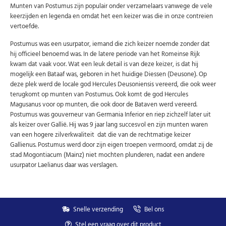
Munten van Postumus zijn populair onder verzamelaars vanwege de vele
U kunt zich op elk moment weer afmelden via de nieuwsbrief.
keerzijden en legenda en omdat het een keizer was die in onze contreien
Uw gegevens worden niet gedeeld met derden
Niet meer opnieuw tonen.
vertoefde.
Postumus was een usurpator, iemand die zich keizer noemde zonder dat
hij officieel benoemd was. In de latere periode van het Romeinse Rijk
kwam dat vaak voor. Wat een leuk detail is van deze keizer, is dat hij
mogelijk een Bataaf was, geboren in het huidige Diessen (Deusone). Op
deze plek werd de locale god Hercules Deusoniensis vereerd, die ook weer
terugkomt op munten van Postumus. Ook komt de god Hercules
Magusanus voor op munten, die ook door de Bataven werd vereerd.
Postumus was gouverneur van Germania Inferior en riep zichzelf later uit
als keizer over Gallië. Hij was 9 jaar lang succesvol en zijn munten waren
van een hogere zilverkwaliteit dat die van de rechtmatige keizer
Gallienus. Postumus werd door zijn eigen troepen vermoord, omdat zij de
stad Mogontiacum (Mainz) niet mochten plunderen, nadat een andere
usurpator Laelianus daar was verslagen.
Snelle verzending
Bel ons
Stel een vraag over dit product