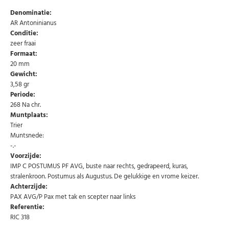
Denominatie:
AR Antoninianus
Conditie:
zeer fraai
Formaat:
20 mm
Gewicht:
3,58 gr
Periode:
268 Na chr.
Muntplaats:
Trier
Muntsnede:
-.-
Abonneer u op onze nieuwsbrief
Voorzijde:
IMP C POSTUMUS PF AVG, buste naar rechts, gedrapeerd, kuras,
Schrijf u in voor onze gratis nieuwsbrief en ontvang
stralenkroon. Postumus als Augustus. De gelukkige en vrome keizer.
wekelijks een overzicht van de nieuwste munten en
speciale aanbiedingen.
Achterzijde:
PAX AVG/P Pax met tak en scepter naar links
Uw
Referentie:
AANMELDEN
email
RIC 318