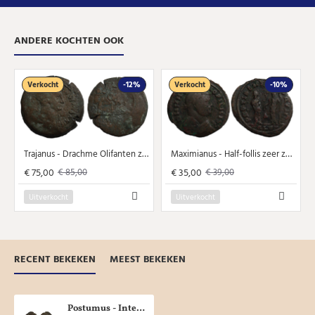
ANDERE KOCHTEN OOK
Verkocht
-12%
Verkocht
-10%
Trajanus - Drachme Olifanten zeer zeldzaam, grote munt 35 mm! (JA2353)
Maximianus - Half-follis zeer zeldzaam! (JA2354)
€ 75,00
€ 35,00
€ 85,00
€ 39,00
Uitverkocht
Uitverkocht
RECENT BEKEKEN
MEEST BEKEKEN
Postumus - Interessante en schaarse keerzijde NEMESIS! (D22115)