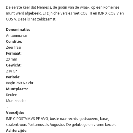
De eerste keer dat Nemesis, de godin van de wraak, op een Romeinse
munt werd afgebeeld. Er zijn drie versies met COS IIII en IMP X COS V en
COS V. Deze is het zeldzaamst.
Denominatie:
Antoninianus
Conditie:
Zeer fraai
Formaat:
20 mm
Gewicht:
2,14 Gr
Periode:
Begin 269 Na chr.
Muntplaats:
Keulen
Muntsnede:
-.-
Voorzijde:
IMP C POSTVMVS PF AVG, buste naar rechts, gedrapeerd, kuras,
stralenkroon. Postumus als Augustus. De gelukkige en vrome keizer.
Achterzijde: