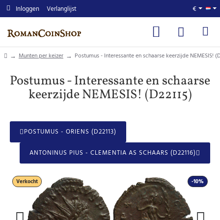
Inloggen
Verlanglijst
€
home
Munten per keizer
Postumus - Interessante en schaarse keerzijde NEMESIS! (
Postumus - Interessante en schaarse
keerzijde NEMESIS! (D22115)
POSTUMUS - ORIENS (D22113)
ANTONINUS PIUS - CLEMENTIA AS SCHAARS (D22116)
Verkocht
-10%