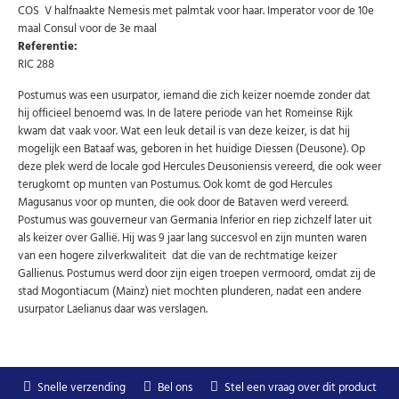
COS V halfnaakte Nemesis met palmtak voor haar. Imperator voor de 10e
Abonneer u op onze nieuwsbrief
maal Consul voor de 3e maal
Referentie:
Schrijf u in voor onze gratis nieuwsbrief en ontvang
wekelijks een overzicht van de nieuwste munten en
RIC 288
speciale aanbiedingen.
Postumus was een usurpator, iemand die zich keizer noemde zonder dat
Uw
AANMELDEN
hij officieel benoemd was. In de latere periode van het Romeinse Rijk
email
kwam dat vaak voor. Wat een leuk detail is van deze keizer, is dat hij
mogelijk een Bataaf was, geboren in het huidige Diessen (Deusone). Op
deze plek werd de locale god Hercules Deusoniensis vereerd, die ook weer
U kunt zich op elk moment weer afmelden via de nieuwsbrief.
Uw gegevens worden niet gedeeld met derden
terugkomt op munten van Postumus. Ook komt de god Hercules
Niet meer opnieuw tonen.
Magusanus voor op munten, die ook door de Bataven werd vereerd.
Postumus was gouverneur van Germania Inferior en riep zichzelf later uit
als keizer over Gallië. Hij was 9 jaar lang succesvol en zijn munten waren
van een hogere zilverkwaliteit dat die van de rechtmatige keizer
Gallienus. Postumus werd door zijn eigen troepen vermoord, omdat zij de
stad Mogontiacum (Mainz) niet mochten plunderen, nadat een andere
usurpator Laelianus daar was verslagen.
Snelle verzending
Bel ons
Stel een vraag over dit product