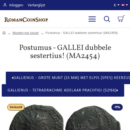
Inloggen
Verlanglijst
€
home
Munten per keizer
Postumus - GALLEI dubbele sestertius! (MA2454)
Postumus - GALLEI dubbele
sestertius! (MA2454)
GALLIENUS - GROTE MUNT (33 MM) MET ELPIS (SPES) KEERZIJD
GALLIENUS - TETRADRACHME ADELAAR PRACHTIG! (S2166)
Verkocht
-11%