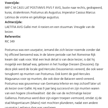
wekelijks een overzicht van de nieuwste munten en
Voorzijde:
speciale aanbiedingen.
IMP C M CASS LAT POSTVMVS PIVS F AVG, buste naar rechts, gedrapeerd,
kuras, stralenkroon. Postumus als Augustus. Imperator Cassius Marcus
Uw
AANMELDEN
Latinius de vrome en gelukkige augustus.
email
Achterzijde:
LAETITIA AVG Gallei met 4 roeiers en een stuurman. Vreugde van de
keizer.
U kunt zich op elk moment weer afmelden via de nieuwsbrief.
Uw gegevens worden niet gedeeld met derden
Referentie:
Niet meer opnieuw tonen.
RIC 349
Postumus was een usurpator, iemand die zich keizer noemde zonder dat
hij officieel benoemd was. In de latere periode van het Romeinse Rijk
kwam dat vaak voor. Wat een leuk detail is van deze keizer, is dat hij
mogelijk een Bataaf was, geboren in het huidige Diessen (Deusone). Op
deze plek werd de locale god Hercules Deusoniensis vereerd, die ook weer
terugkomt op munten van Postumus. Ook komt de god Hercules
Magusanus voor op munten, die ook door de Bataven werd vereerd.
Postumus was gouverneur van Germania Inferior en riep zichzelf later uit
als keizer over Gallië. Hij was 9 jaar lang succesvol en zijn munten waren
van een hogere zilverkwaliteit dat die van de rechtmatige keizer
Gallienus. Postumus werd door zijn eigen troepen vermoord, omdat zij de
stad Mogontiacum (Mainz) niet mochten plunderen, nadat een andere
usurpator Laelianus daar was verslagen.