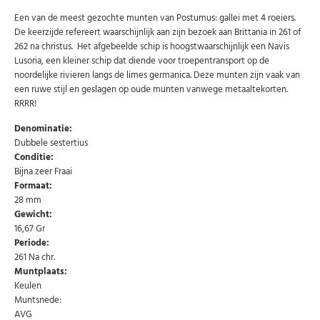
Een van de meest gezochte munten van Postumus: gallei met 4 roeiers.
De keerzijde refereert waarschijnlijk aan zijn bezoek aan Brittania in 261 of
262 na christus. Het afgebeelde schip is hoogstwaarschijnlijk een Navis
Lusoria, een kleiner schip dat diende voor troepentransport op de
noordelijke rivieren langs de limes germanica. Deze munten zijn vaak van
een ruwe stijl en geslagen op oude munten vanwege metaaltekorten.
RRRR!
Denominatie:
Dubbele sestertius
Conditie:
Bijna zeer Fraai
Formaat:
28 mm
Gewicht:
16,67 Gr
Periode:
261 Na chr.
Muntplaats:
Keulen
Abonneer u op onze nieuwsbrief
Muntsnede:
AVG
Schrijf u in voor onze gratis nieuwsbrief en ontvang