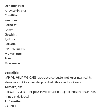
Denominatie:
AR Antoninianus
Conditie:
Zeer fraai+
Formaat:
22 mm
Gewicht:
3,78 gram
Periode:
244-247 Na chr.
Muntplaats:
Rome
Abonneer u op onze nieuwsbrief
Muntsnede:
-.-
Schrijf u in voor onze gratis nieuwsbrief en ontvang
Voorzijde:
wekelijks een overzicht van de nieuwste munten en
IMP IVL PHILIPPVS CAES gedrapeerde buste met kuras naar rechts,
speciale aanbiedingen.
stralenkroon. Mooi vriendelijk portret. Philippus II als Caesar.
Uw
Achterzijde:
AANMELDEN
email
PRINCIPI IVVENT. Philippus in vol ornaat met globe en speer naar links.
Prins van de jeugd.
Referentie:
U kunt zich op elk moment weer afmelden via de nieuwsbrief.
RIC 218d