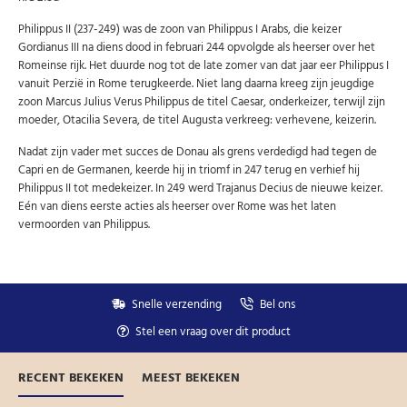
Uw gegevens worden niet gedeeld met derden
Niet meer opnieuw tonen.
Philippus II (237-249) was de zoon van Philippus I Arabs, die keizer
Gordianus III na diens dood in februari 244 opvolgde als heerser over het
Romeinse rijk. Het duurde nog tot de late zomer van dat jaar eer Philippus I
vanuit Perzië in Rome terugkeerde. Niet lang daarna kreeg zijn jeugdige
zoon Marcus Julius Verus Philippus de titel Caesar, onderkeizer, terwijl zijn
moeder, Otacilia Severa, de titel Augusta verkreeg: verhevene, keizerin.
Nadat zijn vader met succes de Donau als grens verdedigd had tegen de
Capri en de Germanen, keerde hij in triomf in 247 terug en verhief hij
Philippus II tot medekeizer. In 249 werd Trajanus Decius de nieuwe keizer.
Eén van diens eerste acties als heerser over Rome was het laten
vermoorden van Philippus.
Snelle verzending
Bel ons
Stel een vraag over dit product
RECENT BEKEKEN
MEEST BEKEKEN