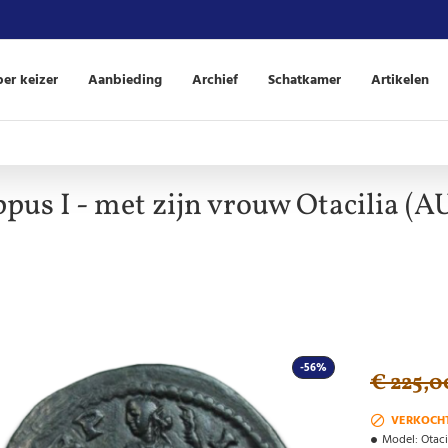
er keizer
Aanbieding
Archief
Schatkamer
Artikelen
ppus I - met zijn vrouw Otacilia (A
-56%
€ 225,0
VERKOCH
Model:
Otac