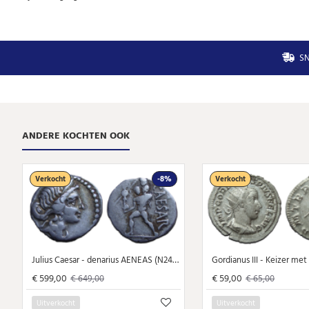
SN
ANDERE KOCHTEN OOK
Verkocht
-8%
Verkocht
Julius Caesar - denarius AENEAS (N2477)
€ 599,00
€ 59,00
€ 649,00
€ 65,00
Uitverkocht
Uitverkocht