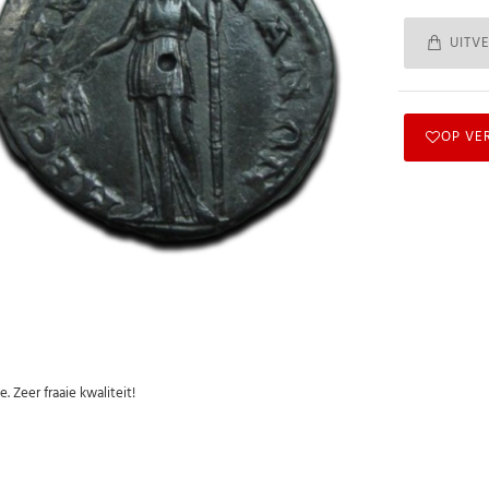
UITV
OP VE
 Zeer fraaie kwaliteit!