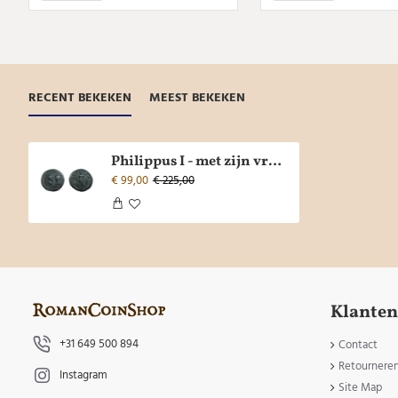
RECENT BEKEKEN
MEEST BEKEKEN
Philippus I - met zijn vrouw Otacilia (AU2135)
€ 99,00
€ 225,00
Klanten
+31 649 500 894
Contact
Retournere
Instagram
Site Map