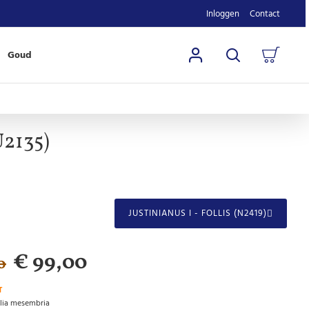
Inloggen
Contact
Goud
U2135)
JUSTINIANUS I - FOLLIS (N2419)
€ 99,00
0
T
ilia mesembria