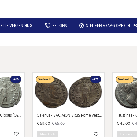
ELLE VERZENDING
BEL ONS
STEL EEN VRAAG OVER DIT P
-9%
Verkocht
-9%
Verkocht
Gordianus III - Keizer met Globus (O2406)
Galerius - SAC MON VRBS Rome verzilverd (D2439)
Faustina I -
€ 59,00
€ 45,00
€ 65,00
€ 
Uitverkocht
Uitverkocht