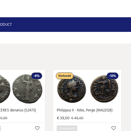
RODUCT
-8%
Verkocht
-13%
 CERES denarius (S2473)
Philippus II - Nike, Perge (MA22128)
€ 39,00
49,00
€ 45,00
Uitverkocht