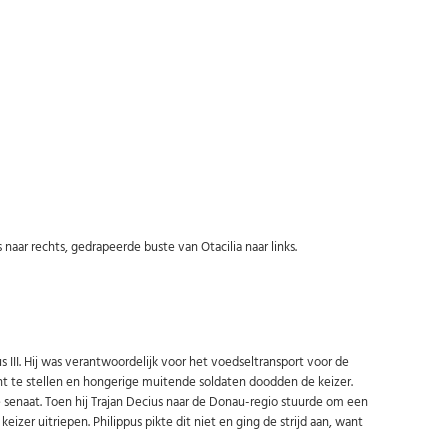
Abonneer u op onze nieuwsbrief
r rechts, gedrapeerde buste van Otacilia naar links.
Schrijf u in voor onze gratis nieuwsbrief en ontvang wekelijks een
overzicht van de nieuwste munten en speciale aanbiedingen.
Uw
AANMELDEN
email
s III. Hij was verantwoordelijk voor het voedseltransport voor de
U kunt zich op elk moment weer afmelden via de nieuwsbrief.
t te stellen en hongerige muitende soldaten doodden de keizer.
Uw gegevens worden niet gedeeld met derden
de senaat. Toen hij Trajan Decius naar de Donau-regio stuurde om een
Niet meer opnieuw tonen.
eizer uitriepen. Philippus pikte dit niet en ging de strijd aan, want