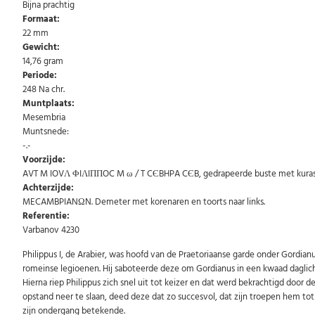
Bijna prachtig
Formaat:
22 mm
Gewicht:
14,76 gram
Periode:
248 Na chr.
Muntplaats:
Mesembria
Muntsnede:
-.-
Voorzijde:
AVT M IOVΛ ΦIΛIΠΠOC M ω / T CЄBHPA CЄB, gedrapeerde buste met kuras naa
Achterzijde:
MECAMBPIANΩN. Demeter met korenaren en toorts naar links.
Referentie:
Varbanov 4230
Philippus I, de Arabier, was hoofd van de Praetoriaanse garde onder Gordianu
romeinse legioenen. Hij saboteerde deze om Gordianus in een kwaad daglich
Hierna riep Philippus zich snel uit tot keizer en dat werd bekrachtigd door 
opstand neer te slaan, deed deze dat zo succesvol, dat zijn troepen hem tot k
zijn ondergang betekende.