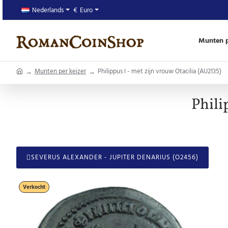
Nederlands
€
Euro
Munten p
home
Munten per keizer
Philippus I - met zijn vrouw Otacilia (AU2135)
Phili
SEVERUS ALEXANDER - JUPITER DENARIUS (O2456)
Verkocht