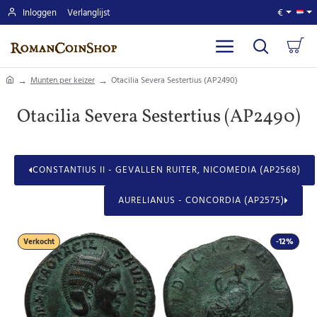
Inloggen
Verlanglijst
€
home
Munten per keizer
Otacilia Severa Sestertius (AP2490)
Otacilia Severa Sestertius (AP2490)
CONSTANTIUS II - GEVALLEN RUITER, NICOMEDIA (AP2568)
AURELIANUS - CONCORDIA (AP2575)
Verkocht
-12%