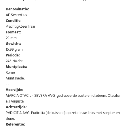
Denominatie:
AE Sestertius
Conditie:
Prachtig/Zeer fraai
Formaat:
29 mm
Gewicht:
15,99 gram
Periode:
245 Na chr.
Muntplaats:
Rome
Muntsnede:
-.-
Voorzijde:
MARCIA OTACIL - SEVERA AVG gedrapeerde buste en diadeem. Otacilia
als Augusta
Achterzijde:
PVDICITIA AVG. Pudicitia (de kuisheid) op zetel naar links met scepter en
sluier.
Referentie: