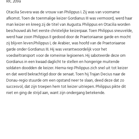
RIC 209a
Otacilia Severa was de vrouw van Philippus I. Zij was van voorname
afkomst. Toen de toenmalige keizer Gordianus III was vermoord, werd haar
man keizer en kreeg zij de titel van Augusta. Philippus en Otacilia worden
beschouwd als het eerste christelijke keizerpaar. Toen Philippus sneuvelde,
werd haar zoon Philippus II gedood door de Praetoriaanse garde en mocht
zij blijven leven.Philippus I, de Arabier, was hoofd van de Praetoriaanse
garde onder Gordianus III. Hij was verantwoordelijk voor het
voedseltransport voor de romeinse legioenen. Hij saboteerde deze om
Gordianus in een kwaad daglicht te stellen en hongerige muitende
soldaten doodden de keizer. Hierna riep Philippus zich snel uit tot keizer
en dat werd bekrachtigd door de senaat. Toen hij Trajan Decius naar de
Donau-regio stuurde om een opstand neer te slaan, deed deze dat zo
succesvol, dat zijn troepen hem tot keizer uitriepen. Philippus pikte dit
niet en ging de strijd aan, want zijn ondergang betekende.