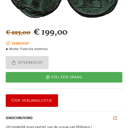
€ 199,00
€ 225,00
VERKOCHT
Model:
Pudicitia sestertius
UITVERKOCHT
STEL EEN VRAAG
OP VERLANGLIJSTJE
OMSCHRIJVING
Uitzonderlijk mooi portret van de vrouw van Philippus I