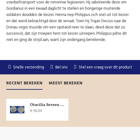
voedseltransport voor de romeinse legioenen. Hij saboteerde deze om
Gordianus in een kwaad daglicht te stellen en hongerige muitende
soldaten doodden de keizer. Hierna riep Philippus zich snel uit tot keizer
en dat werd bekrachtigd door de senaat. Toen hij Trajan Decius naar de
Donau-regio stuurde om een opstand neer te slaan, deed deze dat zo
succesvol, dat zijn troepen hem tot keizer uitriepen. Philippus pikte dit
niet en ging de strijd aan, want zijn ondergang betekende.
Snelle verzending
Bel ons
Stel een vraag over dit product
RECENT BEKEKEN
MEEST BEKEKEN
Otacilia Severa CONCORDIA! (S1827)
€ 59,00