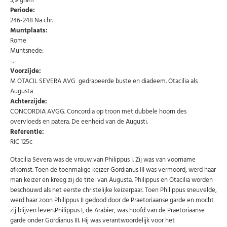
3,9 gram
Periode:
246-248 Na chr.
Muntplaats:
Rome
Muntsnede:
-.-
Voorzijde:
M OTACIL SEVERA AVG gedrapeerde buste en diadeem. Otacilia als
Augusta
Abonneer u op onze nieuwsbrief
Achterzijde:
Schrijf u in voor onze gratis nieuwsbrief en ontvang
CONCORDIA AVGG. Concordia op troon met dubbele hoorn des
wekelijks een overzicht van de nieuwste munten en
overvloeds en patera. De eenheid van de Augusti.
speciale aanbiedingen.
Referentie:
Uw
RIC 125c
AANMELDEN
email
Otacilia Severa was de vrouw van Philippus I. Zij was van voorname
afkomst. Toen de toenmalige keizer Gordianus III was vermoord, werd haar
U kunt zich op elk moment weer afmelden via de nieuwsbrief.
man keizer en kreeg zij de titel van Augusta. Philippus en Otacilia worden
Uw gegevens worden niet gedeeld met derden
beschouwd als het eerste christelijke keizerpaar. Toen Philippus sneuvelde,
Niet meer opnieuw tonen.
werd haar zoon Philippus II gedood door de Praetoriaanse garde en mocht
zij blijven leven.Philippus I, de Arabier, was hoofd van de Praetoriaanse
garde onder Gordianus III. Hij was verantwoordelijk voor het