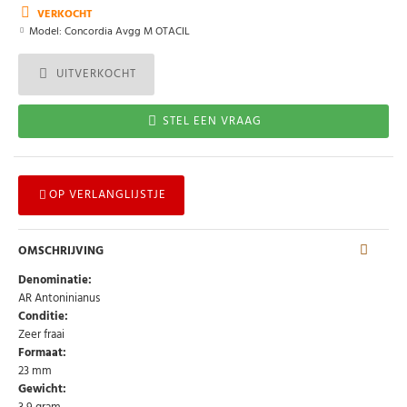
VERKOCHT
Model:
Concordia Avgg M OTACIL
UITVERKOCHT
STEL EEN VRAAG
OP VERLANGLIJSTJE
OMSCHRIJVING
Denominatie:
AR Antoninianus
Conditie:
Zeer fraai
Formaat:
23 mm
Gewicht: