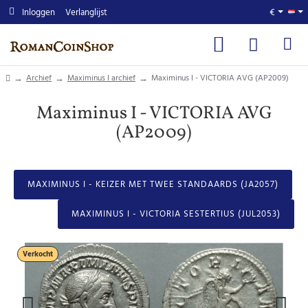
Inloggen
Verlanglijst
€
home
Archief
Maximinus I archief
Maximinus I - VICTORIA AVG (AP2009)
Maximinus I - VICTORIA AVG
(AP2009)
MAXIMINUS I - KEIZER MET TWEE STANDAARDS (JA2057)
MAXIMINUS I - VICTORIA SESTERTIUS (JUL2053)
Verkocht