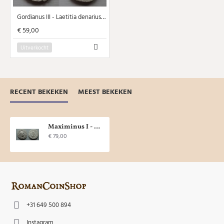
Gordianus III - Laetitia denarius ZELDZAAM R (JUN2008)
€ 59,00
Uitverkocht
RECENT BEKEKEN
MEEST BEKEKEN
Maximinus I - VICTORIA AVG (AP2009)
€ 79,00
+31 649 500 894
Instagram