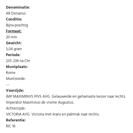
Denominatie:
AR Denarius
Conditie:
Bijna prachtig
Formaat:
20 mm
Gewicht:
3,04 gram
Periode:
235-238 na Chr
Muntplaats:
Rome
Muntsnede:
-.-
Voorzijde:
IMP MAXIMINVS PIVS AVG Gelauwerde en geharnaste keizer naar rechts.
Imperator Maximinus de vrome Augustus.
Achterzijde:
Abonneer u op onze nieuwsbrief
VICTORIA AVG Victoria met krans en palmtak naar rechts.
Referentie:
Schrijf u in voor onze gratis nieuwsbrief en ontvang
wekelijks een overzicht van de nieuwste munten en
RIC 16
speciale aanbiedingen.