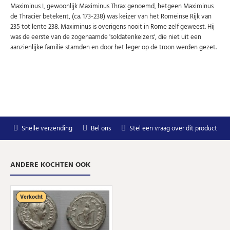
Maximinus I, gewoonlijk Maximinus Thrax genoemd, hetgeen Maximinus
Uw
de Thraciër betekent, (ca. 173-238) was keizer van het Romeinse Rijk van
AANMELDEN
email
235 tot lente 238. Maximinus is overigens nooit in Rome zelf geweest. Hij
was de eerste van de zogenaamde 'soldatenkeizers', die niet uit een
aanzienlijke familie stamden en door het leger op de troon werden gezet.
U kunt zich op elk moment weer afmelden via de nieuwsbrief.
Uw gegevens worden niet gedeeld met derden
Niet meer opnieuw tonen.
Snelle verzending
Bel ons
Stel een vraag over dit product
ANDERE KOCHTEN OOK
Verkocht